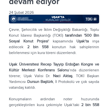
devam ediyor
24 Şubat 2026
Çevre, Şehircilik ve İklim Değişikliği Bakanlığı, Toplu
Konut İdaresi Başkanlığı (TOKİ)
tarafından '500 Bin
Sosyal Konut Projesi'
kapsamında
Uşak’ta
inşa
edilecek
2 bin 558
konutun hak sahiplerinin
belirlenmesi için kura töreni düzenlendi.
Uşak Üniversitesi Recep Tayyip Erdoğan Kongre ve
Kültür Merkezi Konferans Salonu
’nda düzenlenen
törene; Uşak Valisi Dr.
Naci Aktaş
, TOKİ Başkan
Yardımcısı
Dursun Baştürk
, İl Protokolü ve çok sayıda
vatandaş katıldı.
Konuşmaların ardından noter huzurunda
gerçekleştirilen kura çekimiyle Uşak’taki
2 bin 558