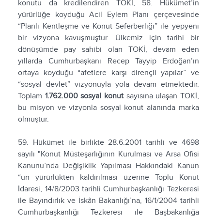
konutu da kredilendiren TOKİ, 58. Hükümet’in
yürürlüğe koyduğu Acil Eylem Planı çerçevesinde
“Planlı Kentleşme ve Konut Seferberliği” ile yepyeni
bir vizyona kavuşmuştur. Ülkemiz için tarihi bir
dönüşümde pay sahibi olan TOKİ, devam eden
yıllarda Cumhurbaşkanı Recep Tayyip Erdoğan’ın
ortaya koyduğu “afetlere karşı dirençli yapılar” ve
“sosyal devlet” vizyonuyla yola devam etmektedir.
Toplam
1.762.000 sosyal konut
sayısına ulaşan TOKİ,
bu misyon ve vizyonla sosyal konut alanında marka
olmuştur.
59. Hükümet ile birlikte 28.6.2001 tarihli ve 4698
sayılı "Konut Müsteşarlığının Kurulması ve Arsa Ofisi
Kanunu’nda Değişiklik Yapılması Hakkındaki Kanun
“un yürürlükten kaldırılması üzerine Toplu Konut
İdaresi, 14/8/2003 tarihli Cumhurbaşkanlığı Tezkeresi
ile Bayındırlık ve İskân Bakanlığı’na, 16/1/2004 tarihli
Cumhurbaşkanlığı Tezkeresi ile Başbakanlığa