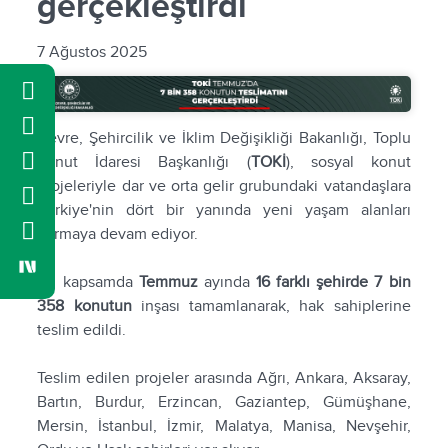
gerçekleştirdi
7 Ağustos 2025
Çevre, Şehircilik ve İklim Değişikliği Bakanlığı, Toplu
Konut İdaresi Başkanlığı (
TOKİ
), sosyal konut
projeleriyle dar ve orta gelir grubundaki vatandaşlara
Türkiye'nin dört bir yanında yeni yaşam alanları
kurmaya devam ediyor.
Bu kapsamda
Temmuz
ayında
16 farklı şehirde 7 bin
358 konutun
inşası tamamlanarak, hak sahiplerine
teslim edildi.
Teslim edilen projeler arasında Ağrı, Ankara, Aksaray,
Bartın, Burdur, Erzincan, Gaziantep, Gümüşhane,
Mersin, İstanbul, İzmir, Malatya, Manisa, Nevşehir,