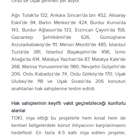
Ordu ve Uşak şehirleri yer alıyor.
Ağrı Tutak'ta 132, Ankara Sincan'da bin 452, Aksaray
Eskil'de 94, Bartın Merkez'de 424, Burdur Kurna'da
143, Burdur Ağlasun'da 133, Erzincan Çayırlı'da 158,
Gaziantep Şehitkâmil'de 626, Gümüşhane
Arzularkabaköy'de 111, Mersin Mezitli'de 485, İstanbul
Tuzla'da 381, İstanbul Başakşehir'de 496, İzmir
Aliağa'da 614, Malatya Yazıhan'da 87, Malatya Kale'de
268, Manisa Yunusemre'de 980, Nevşehir Gülşehir'de
206, Ordu Kabadüz'de 74, Ordu Gölköy'de 170, Uşak
Ulubey'de 118 ve Uşak Sivaslı'da 206 konutun
anahtarları hak sahiplerine teslim edildi.
Hak sahiplerinin keyifli vakit geçirebileceği konforlu
alanlar
TOKİ, inşa ettiği bu projelerle hem kırsal hem de
kentsel bölgelerdeki konut ihtiyacının karşılanmasını
hedefledi. En fazla 4-5 katlı inşa edilen projeler,