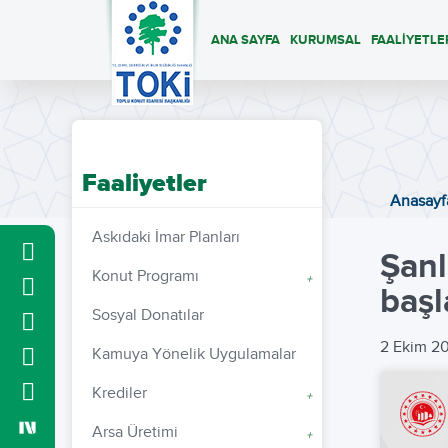
ANA SAYFA
KURUMSAL
FAALİYETLE
Faaliyetler
Anasayf
Askıdaki İmar Planları
Şan
Konut Programı
+
başl
Sosyal Donatılar
2 Ekim 2
Kamuya Yönelik Uygulamalar
Krediler
+
Arsa Üretimi
+