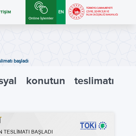
ETİŞİM
EN
Online İşlemler
limatı başladı
syal konutun teslimatı