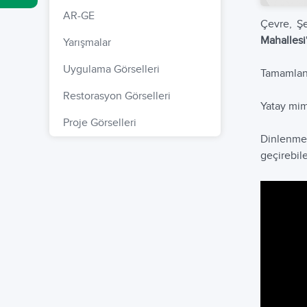
AR-GE
Çevre, Şe
Mahallesi
Yarışmalar
Uygulama Görselleri
Tamamlan
Restorasyon Görselleri
Yatay mim
Proje Görselleri
Dinlenme 
geçirebil