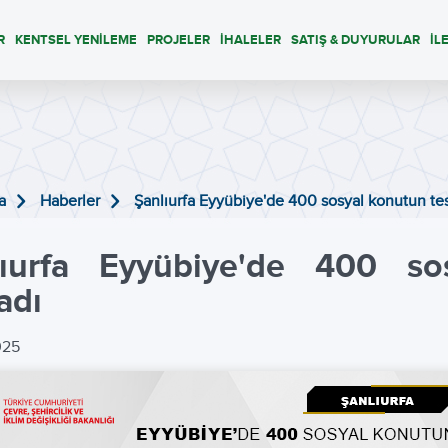
R
KENTSEL YENİLEME
PROJELER
İHALELER
SATIŞ & DUYURULAR
İL
a
Haberler
Şanlıurfa Eyyübiye'de 400 sosyal konutun tes
lıurfa Eyyübiye'de 400 so
adı
025