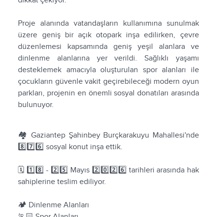
dikkat çekiyor.
Proje alanında vatandaşların kullanımına sunulmak
üzere geniş bir açık otopark inşa edilirken, çevre
düzenlemesi kapsamında geniş yeşil alanlara ve
dinlenme alanlarına yer verildi. Sağlıklı yaşamı
desteklemek amacıyla oluşturulan spor alanları ile
çocukların güvenle vakit geçirebileceği modern oyun
parkları, projenin en önemli sosyal donatıları arasında
bulunuyor.
🏘️ Gaziantep Şahinbey Burçkarakuyu Mahallesi'nde
8️⃣7️⃣6️⃣ sosyal konut inşa ettik.
🗓️ 1️⃣8️⃣ - 2️⃣5️⃣ Mayıs 2️⃣0️⃣2️⃣6️⃣ tarihleri arasında hak
sahiplerine teslim ediliyor.
🏕️ Dinlenme Alanları
🏃🏻‍ Spor Alanları