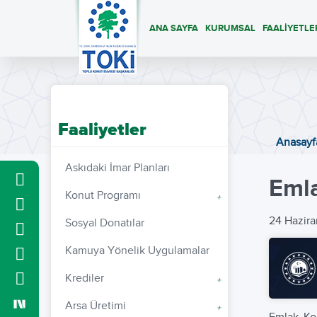
ANA SAYFA
KURUMSAL
FAALİYETLE
Faaliyetler
Anasayf
Askıdaki İmar Planları
Emla
Konut Programı
+
24 Hazir
Sosyal Donatılar
Kamuya Yönelik Uygulamalar
Krediler
+
Arsa Üretimi
+