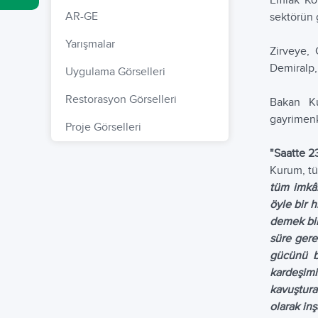
Emlak Kon
AR-GE
sektörün 
Yarışmalar
Zirveye, 
Demiralp,
Uygulama Görselleri
Restorasyon Görselleri
Bakan Ku
gayrimenk
Proje Görselleri
"Saatte 2
Kurum, tü
tüm imkân
öyle bir 
demek bil
süre gere
gücünü b
kardeşimi
kavuştura
olarak i