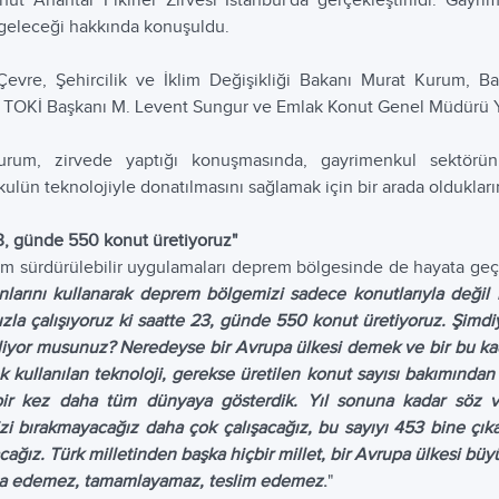
ut Anahtar Fikirler Zirvesi İstanbul'da gerçekleştirildi. Gayri
geleceği hakkında konuşuldu.
Çevre, Şehircilik ve İklim Değişikliği Bakanı Murat Kurum, 
 TOKİ Başkanı M. Levent Sungur ve Emlak Konut Genel Müdürü Yas
rum, zirvede yaptığı konuşmasında, gayrimenkul sektörünü
ulün teknolojiyle donatılmasını sağlamak için bir arada oldukların
3, günde 550 konut üretiyoruz"
m sürdürülebilir uygulamaları deprem bölgesinde de hayata geçir
larını kullanarak deprem bölgemizi sadece konutlarıyla değil h
hızla çalışıyoruz ki saatte 23, günde 550 konut üretiyoruz. Şimdi
iyor musunuz? Neredeyse bir Avrupa ülkesi demek ve bir bu kad
k kullanılan teknoloji, gerekse üretilen konut sayısı bakımından 
ir kez daha tüm dünyaya gösterdik. Yıl sonuna kadar söz v
zi bırakmayacağız daha çok çalışacağız, bu sayıyı 453 bine çık
cağız. Türk milletinden başka hiçbir millet, bir Avrupa ülkesi 
nşa edemez, tamamlayamaz, teslim edemez
.
"