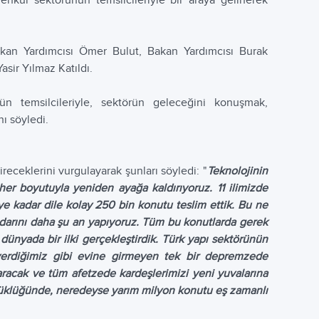
menkul sektörünün temsilcileriyle bir araya gelinerek
Bakan Yardımcısı Ömer Bulut, Bakan Yardımcısı Burak
ir Yılmaz Katıldı.
n temsilcileriyle, sektörün geleceğini konuşmak,
ı söyledi.
eceklerini vurgulayarak şunları söyledi: "
Teknolojinin
er boyutuyla yeniden ayağa kaldırıyoruz. 11 ilimizde
ye kadar dile kolay 250 bin konutu teslim ettik. Bu ne
arını daha şu an yapıyoruz. Tüm bu konutlarda gerek
dünyada bir ilki gerçekleştirdik. Türk yapı sektörünün
erdiğimiz gibi evine girmeyen tek bir depremzede
aracak ve tüm afetzede kardeşlerimizi yeni yuvalarına
büyüklüğünde, neredeyse yarım milyon konutu eş zamanlı