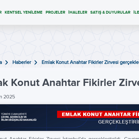
R
KENTSEL YENİLEME
PROJELER
İHALELER
SATIŞ & DUYURULAR
İL
a
Haberler
Emlak Konut Anahtar Fikirler Zirvesi gerçekleş
k Konut Anahtar Fikirler Zirve
an 2025