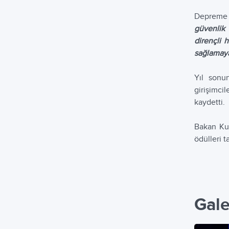
Depreme 
güvenlik
dirençli 
sağlamay
Yıl sonu
girişimci
kaydetti.
Bakan Kur
ödülleri t
Gale