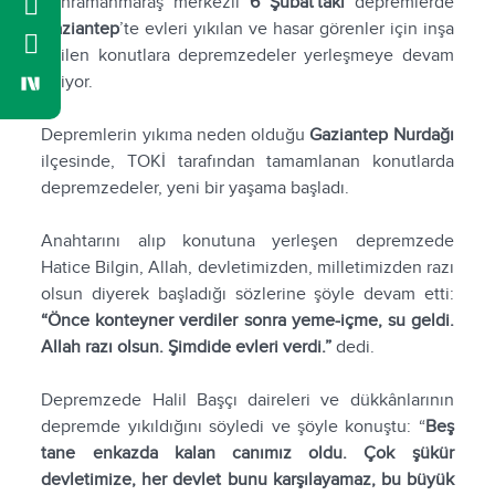
Kahramanmaraş merkezli
6 Şubat'taki
depremlerde
Gaziantep
’te evleri yıkılan ve hasar görenler için inşa
edilen konutlara depremzedeler yerleşmeye devam
ediyor.
Depremlerin yıkıma neden olduğu
Gaziantep Nurdağı
ilçesinde, TOKİ tarafından tamamlanan konutlarda
depremzedeler, yeni bir yaşama başladı.
Anahtarını alıp konutuna yerleşen depremzede
Hatice Bilgin, Allah, devletimizden, milletimizden razı
olsun diyerek başladığı sözlerine şöyle devam etti:
“Önce konteyner verdiler sonra yeme-içme, su geldi.
Allah razı olsun. Şimdide evleri verdi.”
dedi.
Depremzede Halil Başçı daireleri ve dükkânlarının
depremde yıkıldığını söyledi ve şöyle konuştu: “
Beş
tane enkazda kalan canımız oldu. Çok şükür
devletimize, her devlet bunu karşılayamaz, bu büyük