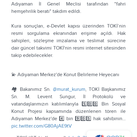
Adıyaman İl Genel Meclisi tarafından "fahri
hemşehrilik beratı" takdim edildi.
Kura sonuçları, e-Devlet kapısı üzerinden TOKİ’nin
resmi sorgulama ekranından erişime açıldı. Hak
sahipleri, sözleşme imzalama ve teslimat sürecine
dair güncel takvimi TOKİ'nin resmi internet sitesinden
takip edebilecekler.
💫 Adıyaman Merkez'de Konut Belirleme Heyecanı
🏘️ Bakanımız Sn.
@murat_kurum
, TOKİ Başkanımız
Sn. M. Levent Sungur, İl Protokolü ve
vatandaşlarımızın katılımlarıyla 5️⃣0️⃣0️⃣ Bin Sosyal
Konut Projesi kapsamında düzenlenen tören ile
Adıyaman Merkez'de 4️⃣ bin 9️⃣0️⃣5️⃣ hak sahibinin…
pic.twitter.com/G80AjAE9tV