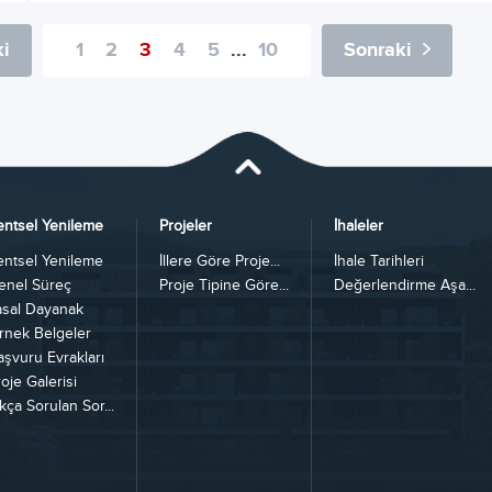
i
1
2
3
4
5
...
10
Sonraki
entsel Yenileme
Projeler
İhaleler
entsel Yenileme
İllere Göre Proje...
İhale Tarihleri
enel Süreç
Proje Tipine Göre...
Değerlendirme Aşa...
asal Dayanak
rnek Belgeler
aşvuru Evrakları
oje Galerisi
kça Sorulan Sor...