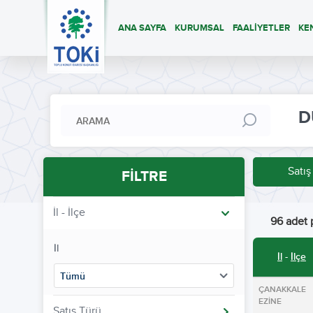
ANA SAYFA
KURUMSAL
FAALİYETLER
KE
D
Satış
FİLTRE
İl - İlçe
96 adet p
İl
İl
-
İlçe
Tümü
ÇANAKKALE
EZİNE
Satış Türü