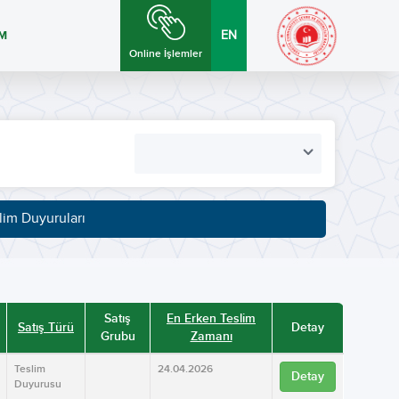
İM
EN
Online İşlemler
lim Duyuruları
Satış
En Erken Teslim
Satış Türü
Detay
Grubu
Zamanı
Teslim
24.04.2026
Detay
Duyurusu