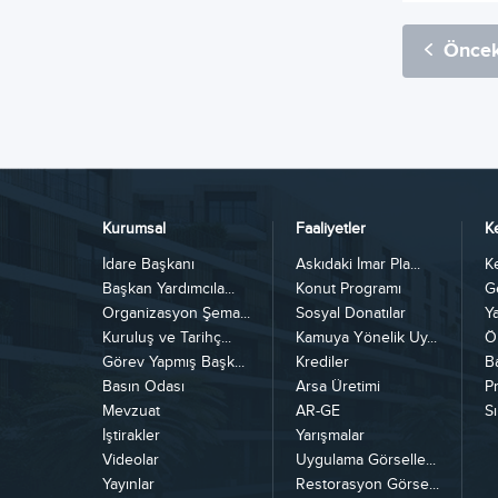
Öncek
Kurumsal
Faaliyetler
K
İdare Başkanı
Askıdaki İmar Pla...
K
Başkan Yardımcıla...
Konut Programı
G
Organizasyon Şema...
Sosyal Donatılar
Y
Kuruluş ve Tarihç...
Kamuya Yönelik Uy...
Ö
Görev Yapmış Başk...
Krediler
B
Basın Odası
Arsa Üretimi
Pr
Mevzuat
AR-GE
Sı
İştirakler
Yarışmalar
Videolar
Uygulama Görselle...
Yayınlar
Restorasyon Görse...