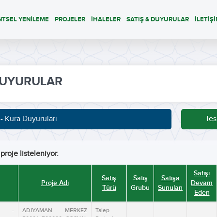
NTSEL YENİLEME
PROJELER
İHALELER
SATIŞ & DUYURULAR
İLETİŞ
UYURULAR
 - Kura Duyuruları
Tes
proje listeleniyor.
Satışı
Satış
Satış
Satışa
Proje Adı
Devam
Türü
Grubu
Sunulan
Eden
N -
ADIYAMAN MERKEZ
Talep