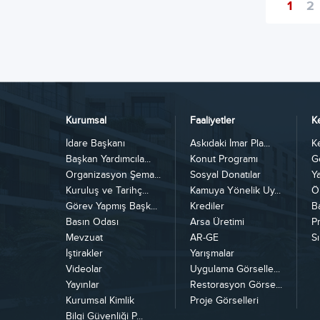
1
2
Kurumsal
Faaliyetler
K
İdare Başkanı
Askıdaki İmar Pla...
K
Başkan Yardımcıla...
Konut Programı
G
Organizasyon Şema...
Sosyal Donatılar
Y
Kuruluş ve Tarihç...
Kamuya Yönelik Uy...
Ö
Görev Yapmış Başk...
Krediler
B
Basın Odası
Arsa Üretimi
Pr
Mevzuat
AR-GE
Sı
İştirakler
Yarışmalar
Videolar
Uygulama Görselle...
Yayınlar
Restorasyon Görse...
Kurumsal Kimlik
Proje Görselleri
Bilgi Güvenliği P...