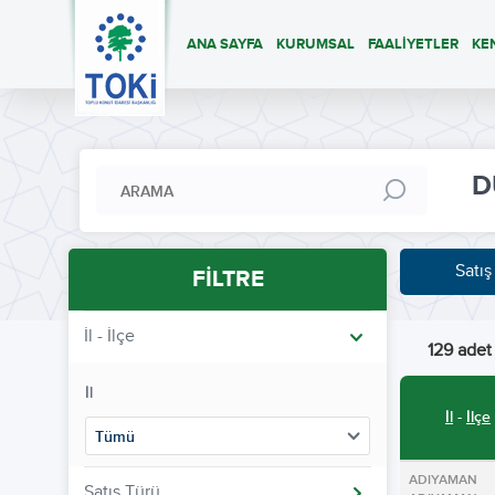
ANA SAYFA
KURUMSAL
FAALİYETLER
KE
D
Satış
FİLTRE
İl - İlçe
129 adet 
İl
İl
-
İlçe
Tümü
ADIYAMA
Satış Türü