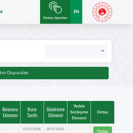
İM
EN
Online İşlemler
lim Duyuruları
Yedek
Başvuru
Kura
Sözleşme
Sözleşme
Detay
Dönemi
Tarihi
Dönemi
Dönemi
-
03.07.2026
20.07.2026
-
Detay