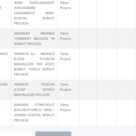
 -
AĞRI DOĞUBAYAZIT
Talep
T
(100/250BİN)
Projesi
HASANKEYF MAH.
SOSYAL KONUT
PROJESİ
Y -
AKSARAY MERKEZ
Talep
YENİKENT BELDESİ 79
Projesi
KONUT PROJESİ
RKEZ
AMASYA İLİ - MERKEZ
Talep
İLÇESİ - YUVACIK
Projesi
MAHALLESİ 190 ADET
KONUT TOPLU KONUT
PROJESİ
ŞOVA
AMASYA TAŞOVA
Talep
2.ETAP (DOĞU
Projesi
MAHALLESİ) PROJESİ
A -
ANKARA ETİMESGUT
Talep
BALLIKUYUMCU 3800 /
Projesi
250000 SOSYAL KONUT
PROJESİ