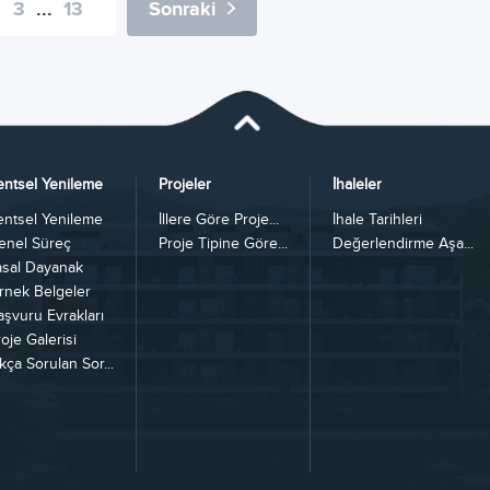
3
...
13
Sonraki
entsel Yenileme
Projeler
İhaleler
entsel Yenileme
İllere Göre Proje...
İhale Tarihleri
enel Süreç
Proje Tipine Göre...
Değerlendirme Aşa...
asal Dayanak
rnek Belgeler
aşvuru Evrakları
oje Galerisi
kça Sorulan Sor...