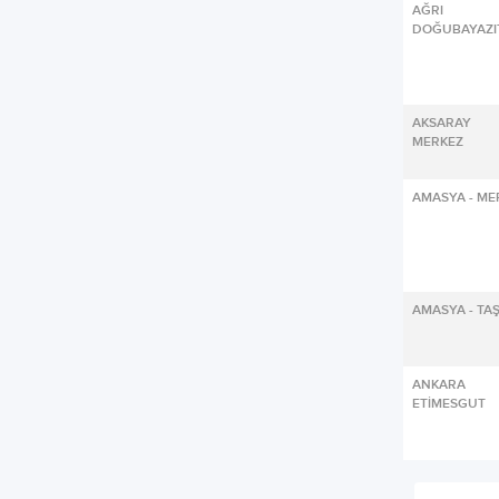
AĞRI
DOĞUBAYAZI
AKSARA
MERKEZ
AMASYA - ME
AMASYA - TA
ANKAR
ETİMESGUT