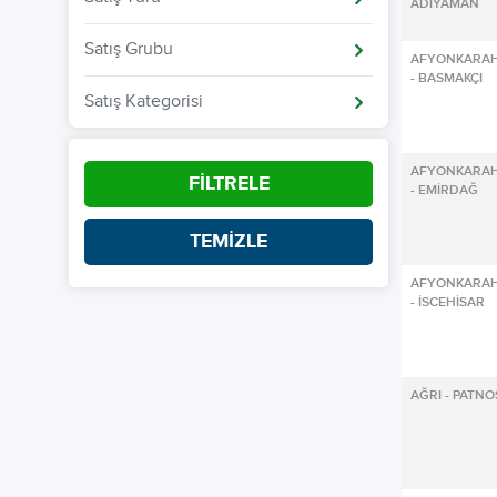
ADIYAMAN
Satış Grubu
AFYONKARAH
- BASMAKÇI
Satış Kategorisi
AFYONKARAH
FİLTRELE
- EMİRDAĞ
TEMİZLE
AFYONKARAH
- İSCEHİSAR
AĞRI - PATNO