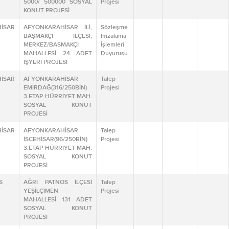
5000/ 500000 SOSYAL
Projesi
KONUT PROJESİ
İSAR
AFYONKARAHİSAR İLİ,
Sözleşme
BAŞMAKÇI İLÇESİ,
İmzalama
MERKEZ/BASMAKÇI
İşlemleri
MAHALLESİ 24 ADET
Duyurusu
İŞYERİ PROJESİ
İSAR
AFYONKARAHİSAR
Talep
EMİRDAĞ(316/250BİN)
Projesi
3.ETAP HÜRRİYET MAH.
SOSYAL KONUT
PROJESİ
İSAR
AFYONKARAHİSAR
Talep
İSCEHİSAR(96/250BİN)
Projesi
3.ETAP HÜRRİYET MAH.
SOSYAL KONUT
PROJESİ
S
AĞRI PATNOS İLÇESİ
Talep
YEŞİLÇİMEN
Projesi
MAHALLESİ 131 ADET
SOSYAL KONUT
PROJESİ