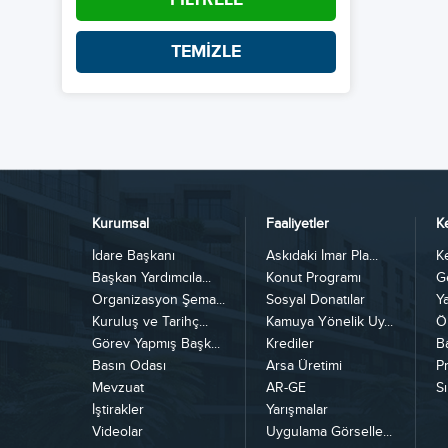
TEMİZLE
Kurumsal
Faaliyetler
K
İdare Başkanı
Askıdaki İmar Pla...
K
Başkan Yardımcıla...
Konut Programı
G
Organizasyon Şema...
Sosyal Donatılar
Y
Kuruluş ve Tarihç...
Kamuya Yönelik Uy...
Ö
Görev Yapmış Başk...
Krediler
B
Basın Odası
Arsa Üretimi
Pr
Mevzuat
AR-GE
Sı
İştirakler
Yarışmalar
Videolar
Uygulama Görselle...