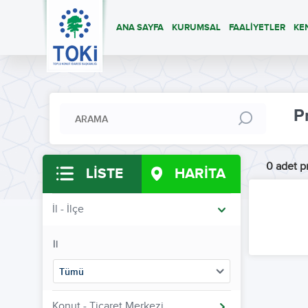
ANA SAYFA
KURUMSAL
FAALİYETLER
KE
P
0 adet pr
LİSTE
HARİTA
İl - İlçe
İl
Tümü
Konut - Ticaret Merkezi