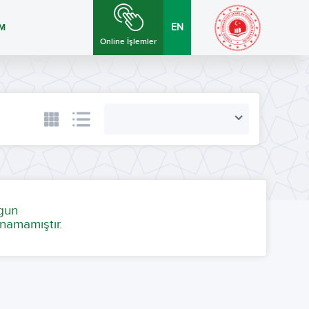
İM
EN
Online İşlemler
ygun
namamıştır.