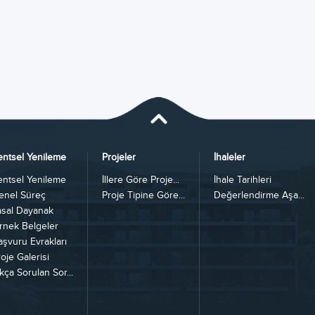
entsel Yenileme
Projeler
İhaleler
entsel Yenileme
İllere Göre Proje...
İhale Tarihleri
enel Süreç
Proje Tipine Göre...
Değerlendirme Aşa...
asal Dayanak
rnek Belgeler
aşvuru Evrakları
oje Galerisi
kça Sorulan Sor...