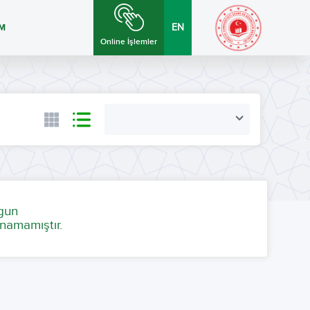
İM
EN
Online İşlemler
ygun
namamıştır.