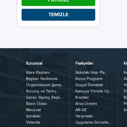
TEMİZLE
Kurumsal
Faaliyetler
K
İdare Başkanı
Askıdaki İmar Pla...
K
Başkan Yardımcıla...
Konut Programı
G
Organizasyon Şema...
Sosyal Donatılar
Y
Kuruluş ve Tarihç...
Kamuya Yönelik Uy...
Ö
Görev Yapmış Başk...
Krediler
B
Basın Odası
Arsa Üretimi
Pr
Mevzuat
AR-GE
Sı
İştirakler
Yarışmalar
Videolar
Uygulama Görselle...