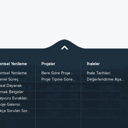
entsel Yenileme
Projeler
İhaleler
entsel Yenileme
İllere Göre Proje...
İhale Tarihleri
enel Süreç
Proje Tipine Göre...
Değerlendirme Aşa...
asal Dayanak
rnek Belgeler
aşvuru Evrakları
oje Galerisi
kça Sorulan Sor...