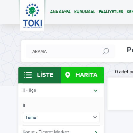
ANA SAYFA
KURUMSAL
FAALİYETLER
KE
P
0 adet pr
LİSTE
HARİTA
İl - İlçe
İl
Tümü
Konut - Ticaret Merkezi