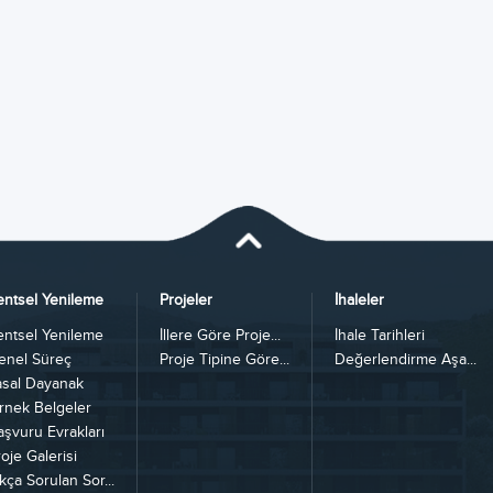
entsel Yenileme
Projeler
İhaleler
entsel Yenileme
İllere Göre Proje...
İhale Tarihleri
enel Süreç
Proje Tipine Göre...
Değerlendirme Aşa...
asal Dayanak
rnek Belgeler
aşvuru Evrakları
oje Galerisi
kça Sorulan Sor...