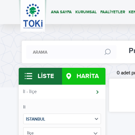
ANA SAYFA
KURUMSAL
FAALİYETLER
KE
P
0 adet pr
LİSTE
HARİTA
İl - İlçe
İl
İSTANBUL
İlçe