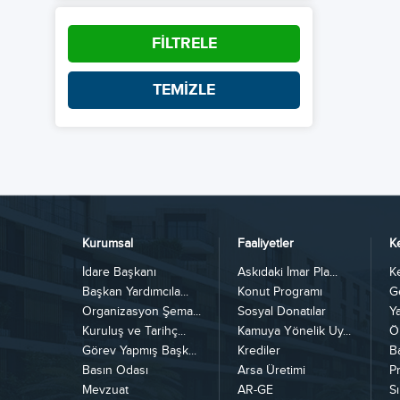
FİLTRELE
TEMİZLE
Kurumsal
Faaliyetler
K
İdare Başkanı
Askıdaki İmar Pla...
K
Başkan Yardımcıla...
Konut Programı
G
Organizasyon Şema...
Sosyal Donatılar
Y
Kuruluş ve Tarihç...
Kamuya Yönelik Uy...
Ö
Görev Yapmış Başk...
Krediler
B
Basın Odası
Arsa Üretimi
Pr
Mevzuat
AR-GE
Sı