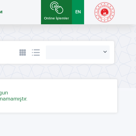
İM
EN
Online İşlemler
ygun
namamıştır.