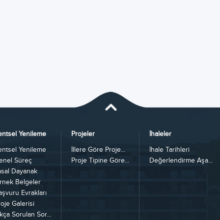
entsel Yenileme
Projeler
İhaleler
entsel Yenileme
İllere Göre Proje...
İhale Tarihleri
enel Süreç
Proje Tipine Göre...
Değerlendirme Aşa...
asal Dayanak
rnek Belgeler
aşvuru Evrakları
oje Galerisi
kça Sorulan Sor...