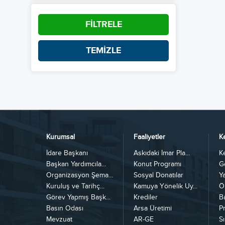
FİLTRELE
TEMİZLE
Kurumsal
Faaliyetler
K
İdare Başkanı
Askıdaki İmar Pla...
K
Başkan Yardımcıla...
Konut Programı
G
Organizasyon Şema...
Sosyal Donatılar
Y
Kuruluş ve Tarihç...
Kamuya Yönelik Uy...
Ö
Görev Yapmış Başk...
Krediler
B
Basın Odası
Arsa Üretimi
Pr
Mevzuat
AR-GE
Sı