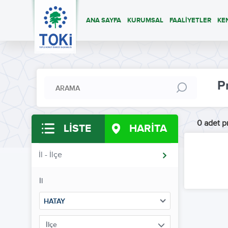
ANA SAYFA
KURUMSAL
FAALİYETLER
KE
P
0 adet pr
LİSTE
HARİTA
İl - İlçe
İl
HATAY
İlçe