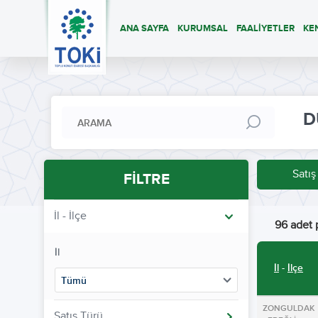
ANA SAYFA
KURUMSAL
FAALİYETLER
KE
D
Satış
FİLTRE
İl - İlçe
96 adet p
İl
İl
-
İlçe
Tümü
ZONGULDAK
Satış Türü