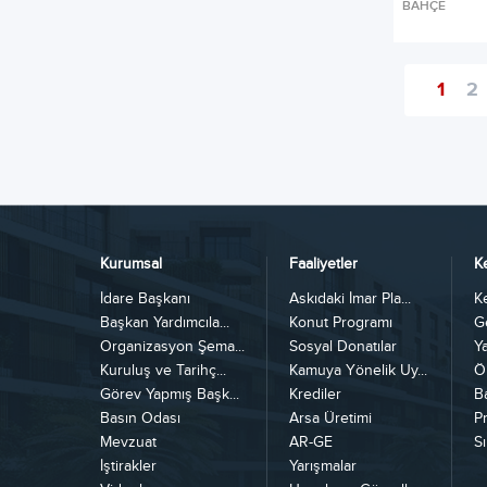
BAHÇE
1
2
Kurumsal
Faaliyetler
K
İdare Başkanı
Askıdaki İmar Pla...
K
Başkan Yardımcıla...
Konut Programı
G
Organizasyon Şema...
Sosyal Donatılar
Y
Kuruluş ve Tarihç...
Kamuya Yönelik Uy...
Ö
Görev Yapmış Başk...
Krediler
B
Basın Odası
Arsa Üretimi
Pr
Mevzuat
AR-GE
Sı
İştirakler
Yarışmalar