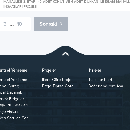
MAHALLESİ 2. ETAP 143 ADET KONUT VE 4 ADET DÜKKAN İLE İSLAM MAHALL
İNŞAATLARI PROJESİ
3
...
10
Sonraki
entsel Yenileme
Projeler
İhaleler
entsel Yenileme
İllere Göre Proje...
İhale Tarihleri
enel Süreç
Proje Tipine Göre...
Değerlendirme Aşa...
asal Dayanak
rnek Belgeler
aşvuru Evrakları
oje Galerisi
kça Sorulan Sor...