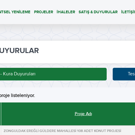
NTSEL YENİLEME
PROJELER
İHALELER
SATIŞ & DUYURULAR
İLETİŞ
UYURULAR
 - Kura Duyuruları
Tes
roje listeleniyor.
Proje Adı
ZONGULDAK EREĞLİ GÜLDERE MAHALLESİ 108 ADET KONUT PROJESİ