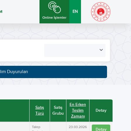
İM
EN
Online İşlemler
lim Duyuruları
En Erken
Satış
Satış
Teslim
Detay
Türü
Grubu
Zamanı
Talep
23.03.2026
Detay