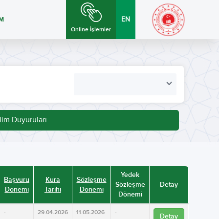
İM
EN
Online İşlemler
lim Duyuruları
Yedek
Başvuru
Kura
Sözleşme
Sözleşme
Detay
Dönemi
Tarihi
Dönemi
Dönemi
-
29.04.2026
11.05.2026
-
Detay