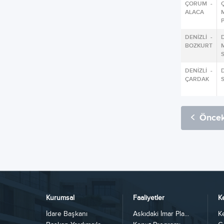
ÇORUM -
ALACA
DENİZLİ -
BOZKURT
DENİZLİ -
ÇARDAK
Öncek
Kurumsal
Faaliyetler
K
İdare Başkanı
Askıdaki İmar Pla...
K