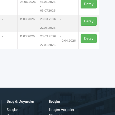
-
04.06.2026
15.06.2026
-
Detay
-
03.07.2026
-
11.03.2026
23.03.2026
-
Detay
-
27.03.2026
-
11.03.2026
23.03.2026
-
Detay
-
10.04.2026
27.03.2026
Satış & Duyurular
İletişim
Satışlar
İletişim Adresler...