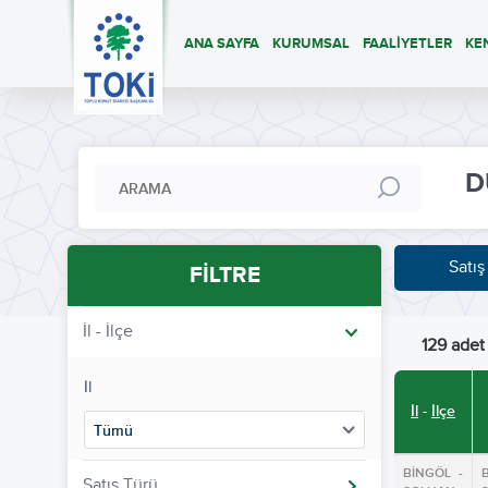
ANA SAYFA
KURUMSAL
FAALİYETLER
KE
D
Satış
FİLTRE
İl - İlçe
129 adet 
İl
İl
-
İlçe
Tümü
BİNGÖL -
Satış Türü