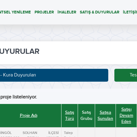
NTSEL YENİLEME
PROJELER
İHALELER
SATIŞ & DUYURULAR
İLETİŞ
UYURULAR
 - Kura Duyuruları
Tes
proje listeleniyor.
Satışı
Satış
Satış
Satışa
Proje Adı
Devam
Türü
Grubu
Sunulan
Eden
BİNGÖL SOLHAN İLÇESİ
Talep