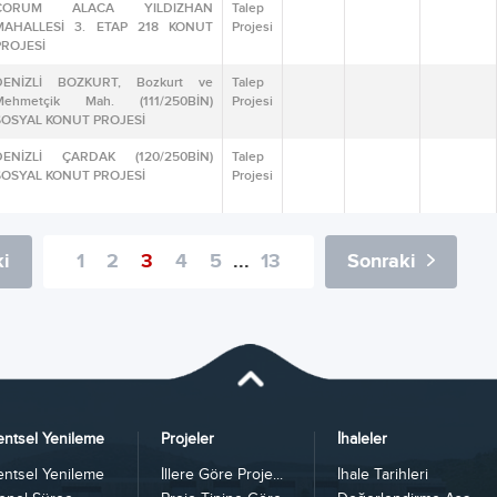
ÇORUM ALACA YILDIZHAN
Talep
MAHALLESİ 3. ETAP 218 KONUT
Projesi
PROJESİ
DENİZLİ BOZKURT, Bozkurt ve
Talep
Mehmetçik Mah. (111/250BİN)
Projesi
SOSYAL KONUT PROJESİ
DENİZLİ ÇARDAK (120/250BİN)
Talep
SOSYAL KONUT PROJESİ
Projesi
i
1
2
3
4
5
...
13
Sonraki
entsel Yenileme
Projeler
İhaleler
entsel Yenileme
İllere Göre Proje...
İhale Tarihleri