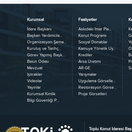
Kurumsal
Faaliyetler
K
İdare Başkanı
Askıdaki İmar Pla...
K
Başkan Yardımcıla...
Konut Programı
G
Organizasyon Şema...
Sosyal Donatılar
Y
Kuruluş ve Tarihç...
Kamuya Yönelik Uy...
Ö
Görev Yapmış Başk...
Krediler
B
Basın Odası
Arsa Üretimi
Pr
Mevzuat
AR-GE
Sı
İştirakler
Yarışmalar
Videolar
Uygulama Görselle...
Yayınlar
Restorasyon Görse...
Kurumsal Kimlik
Proje Görselleri
Bilgi Güvenliği P...
Toplu Konut İdaresi Baş