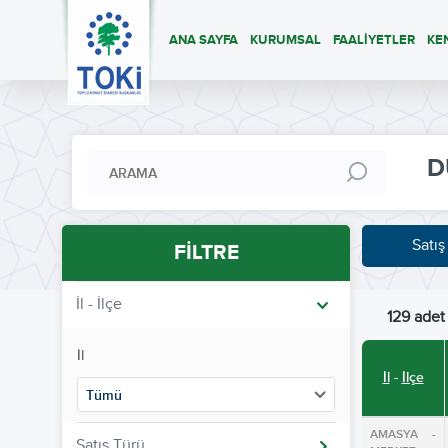
ANA SAYFA
KURUMSAL
FAALİYETLER
KE
D
Satış
FİLTRE
İl - İlçe
129 adet 
İl
İl
-
İlçe
Tümü
AMASYA -
Satış Türü