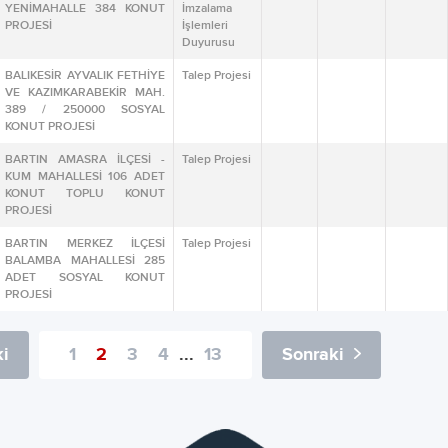
YENİMAHALLE 384 KONUT
İmzalama
PROJESİ
İşlemleri
Duyurusu
BALIKESİR AYVALIK FETHİYE
Talep Projesi
VE KAZIMKARABEKİR MAH.
389 / 250000 SOSYAL
KONUT PROJESİ
BARTIN AMASRA İLÇESİ -
Talep Projesi
KUM MAHALLESİ 106 ADET
KONUT TOPLU KONUT
PROJESİ
BARTIN MERKEZ İLÇESİ
Talep Projesi
BALAMBA MAHALLESİ 285
ADET SOSYAL KONUT
PROJESİ
i
1
2
3
4
...
13
Sonraki