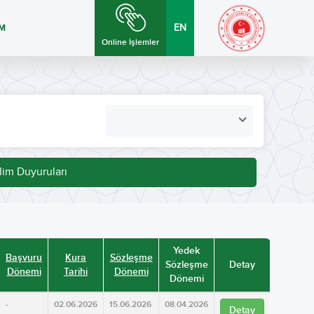
İM
EN
Online İşlemler
lim Duyuruları
Yedek
Başvuru
Kura
Sözleşme
Sözleşme
Detay
Dönemi
Tarihi
Dönemi
Dönemi
-
02.06.2026
15.06.2026
08.04.2026
Detay