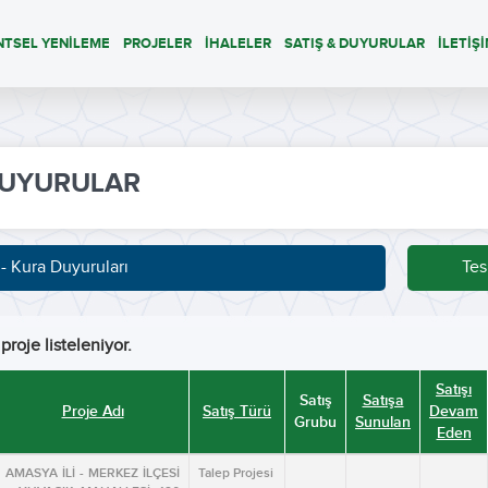
NTSEL YENİLEME
PROJELER
İHALELER
SATIŞ & DUYURULAR
İLETİŞ
UYURULAR
 - Kura Duyuruları
Tes
proje listeleniyor.
Satışı
Satış
Satışa
Proje Adı
Satış Türü
Devam
Grubu
Sunulan
Eden
AMASYA İLİ - MERKEZ İLÇESİ
Talep Projesi