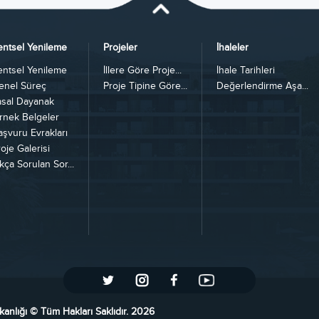
entsel Yenileme
Projeler
İhaleler
entsel Yenileme
İllere Göre Proje...
İhale Tarihleri
enel Süreç
Proje Tipine Göre...
Değerlendirme Aşa...
asal Dayanak
rnek Belgeler
aşvuru Evrakları
oje Galerisi
kça Sorulan Sor...
kanlığı © Tüm Hakları Saklıdır. 2026