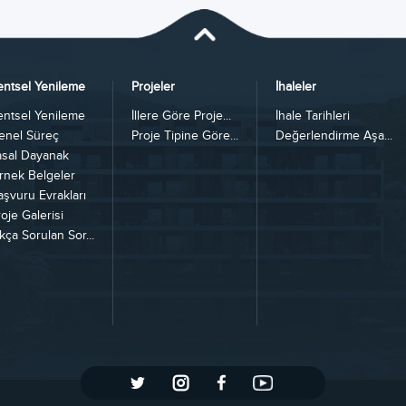
entsel Yenileme
Projeler
İhaleler
entsel Yenileme
İllere Göre Proje...
İhale Tarihleri
enel Süreç
Proje Tipine Göre...
Değerlendirme Aşa...
asal Dayanak
rnek Belgeler
aşvuru Evrakları
oje Galerisi
kça Sorulan Sor...