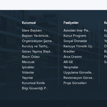
Kurumsal
Faaliyetler
K
İdare Başkanı
Askıdaki İmar Pla...
K
Başkan Yardımcıla...
Konut Programı
G
Organizasyon Şema...
Sosyal Donatılar
Y
Kuruluş ve Tarihç...
Kamuya Yönelik Uy...
Ö
Görev Yapmış Başk...
Krediler
B
Basın Odası
Arsa Üretimi
Pr
Mevzuat
AR-GE
Sı
İştirakler
Yarışmalar
Videolar
Uygulama Görselle...
Yayınlar
Restorasyon Görse...
Kurumsal Kimlik
Proje Görselleri
Bilgi Güvenliği P...