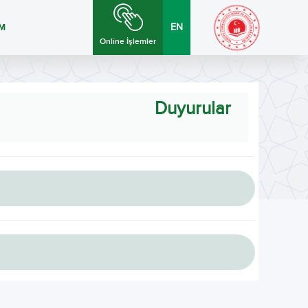
İM
EN
Online İşlemler
Duyurular