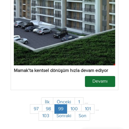
Mamak’ta kentsel dönüşüm hızla devam ediyor
Devamı
İlk
Önceki
1
...
97
98
99
100
101
...
103
Sonraki
Son