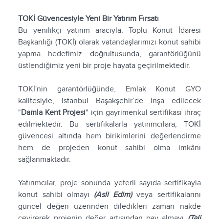
TOKİ Güvencesiyle Yeni Bir Yatırım Fırsatı
Bu yenilikçi yatırım aracıyla, Toplu Konut İdaresi
Başkanlığı (TOKİ) olarak vatandaşlarımızı konut sahibi
yapma hedefimiz doğrultusunda, garantörlüğünü
üstlendiğimiz yeni bir proje hayata geçirilmektedir.
TOKİ'nin garantörlüğünde, Emlak Konut GYO
kalitesiyle, İstanbul Başakşehir’de inşa edilecek
"
Damla Kent Projesi
" için gayrimenkul sertifikası ihraç
edilmektedir. Bu sertifikalarla yatırımcılara, TOKİ
güvencesi altında hem birikimlerini değerlendirme
hem de projeden konut sahibi olma imkânı
sağlanmaktadır.
Yatırımcılar, proje sonunda yeterli sayıda sertifikayla
konut sahibi olmayı
(Asli Edim)
veya sertifikalarını
güncel değeri üzerinden diledikleri zaman nakde
çevirerek projenin değer artışından pay almayı
(Tali