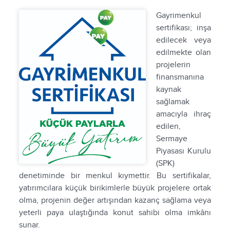
Gayrimenkul
sertifikası; inşa
edilecek veya
edilmekte olan
projelerin
finansmanına
kaynak
sağlamak
amacıyla ihraç
edilen,
Sermaye
Piyasası Kurulu
(SPK)
denetiminde bir menkul kıymettir. Bu sertifikalar,
yatırımcılara küçük birikimlerle büyük projelere ortak
olma, projenin değer artışından kazanç sağlama veya
yeterli paya ulaştığında konut sahibi olma imkânı
sunar.