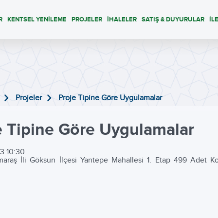
R
KENTSEL YENİLEME
PROJELER
İHALELER
SATIŞ & DUYURULAR
İL
Projeler
Proje Tipine Göre Uygulamalar
e Tipine Göre Uygulamalar
3 10:30
raş İli Göksun İlçesi Yantepe Mahallesi 1. Etap 499 Adet Konu