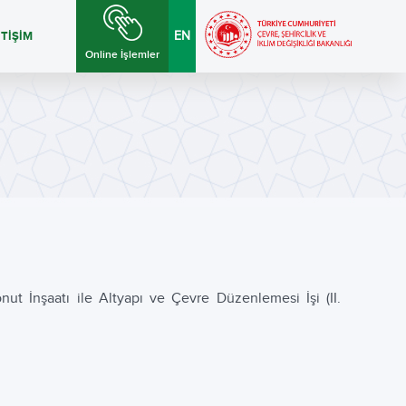
ETİŞİM
EN
Online İşlemler
t İnşaatı ile Altyapı ve Çevre Düzenlemesi İşi (II.