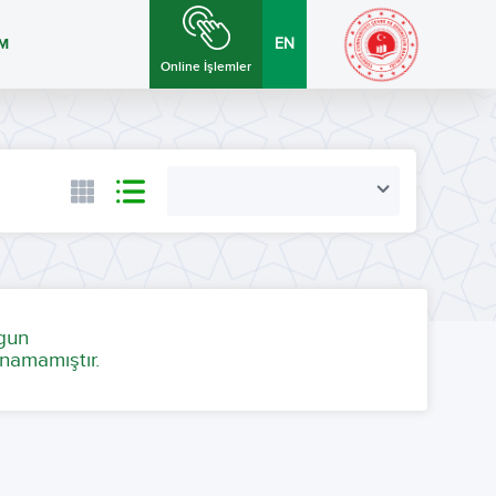
İM
EN
Online İşlemler
ygun
namamıştır.