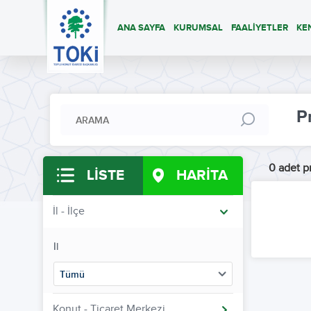
ANA SAYFA
KURUMSAL
FAALİYETLER
KE
P
0 adet pr
LİSTE
HARİTA
İl - İlçe
İl
Tümü
Konut - Ticaret Merkezi