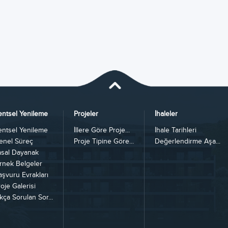
entsel Yenileme
Projeler
İhaleler
entsel Yenileme
İllere Göre Proje...
İhale Tarihleri
enel Süreç
Proje Tipine Göre...
Değerlendirme Aşa...
asal Dayanak
rnek Belgeler
aşvuru Evrakları
oje Galerisi
kça Sorulan Sor...