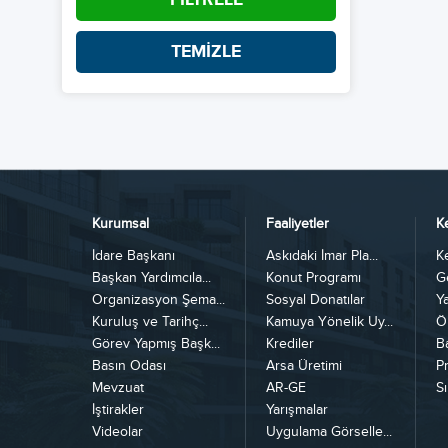
TEMİZLE
Kurumsal
Faaliyetler
K
İdare Başkanı
Askıdaki İmar Pla...
K
Başkan Yardımcıla...
Konut Programı
G
Organizasyon Şema...
Sosyal Donatılar
Y
Kuruluş ve Tarihç...
Kamuya Yönelik Uy...
Ö
Görev Yapmış Başk...
Krediler
B
Basın Odası
Arsa Üretimi
Pr
Mevzuat
AR-GE
Sı
İştirakler
Yarışmalar
Videolar
Uygulama Görselle...