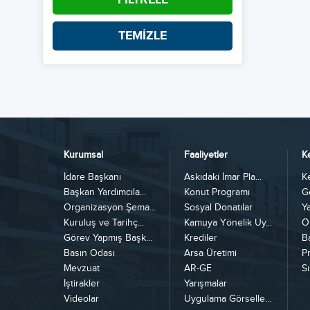
TEMİZLE
Kurumsal
Faaliyetler
K
İdare Başkanı
Askıdaki İmar Pla...
K
Başkan Yardımcıla...
Konut Programı
G
Organizasyon Şema...
Sosyal Donatılar
Y
Kuruluş ve Tarihç...
Kamuya Yönelik Uy...
Ö
Görev Yapmış Başk...
Krediler
B
Basın Odası
Arsa Üretimi
Pr
Mevzuat
AR-GE
Sı
İştirakler
Yarışmalar
Videolar
Uygulama Görselle...