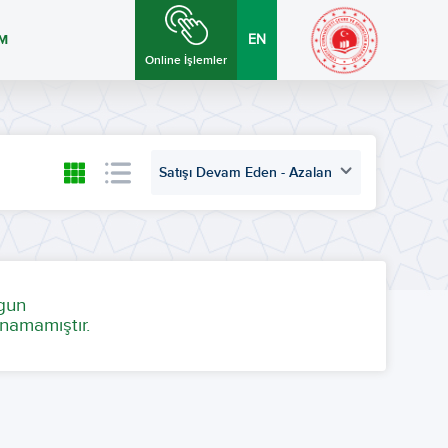
İM
EN
Online İşlemler
Satışı Devam Eden - Azalan
ygun
namamıştır.