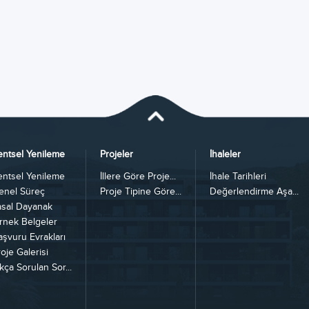
entsel Yenileme
Projeler
İhaleler
entsel Yenileme
İllere Göre Proje...
İhale Tarihleri
enel Süreç
Proje Tipine Göre...
Değerlendirme Aşa...
asal Dayanak
rnek Belgeler
aşvuru Evrakları
oje Galerisi
kça Sorulan Sor...