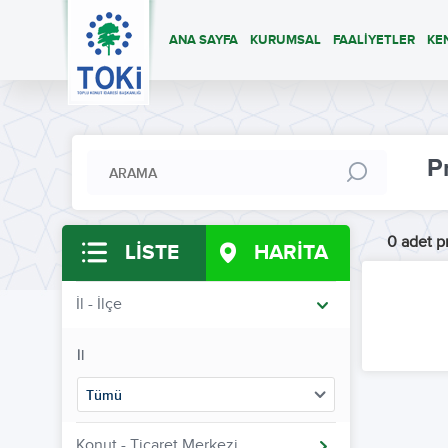
ANA SAYFA
KURUMSAL
FAALİYETLER
KE
P
0 adet pr
LİSTE
HARİTA
İl - İlçe
İl
Tümü
Konut - Ticaret Merkezi