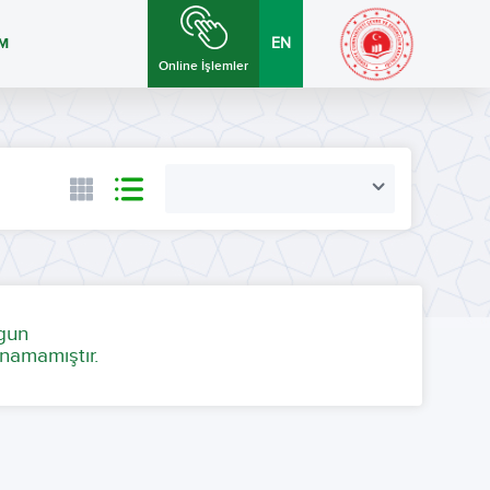
İM
EN
Online İşlemler
ygun
namamıştır.