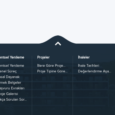
entsel Yenileme
Projeler
İhaleler
entsel Yenileme
İllere Göre Proje...
İhale Tarihleri
enel Süreç
Proje Tipine Göre...
Değerlendirme Aşa...
asal Dayanak
rnek Belgeler
aşvuru Evrakları
oje Galerisi
kça Sorulan Sor...