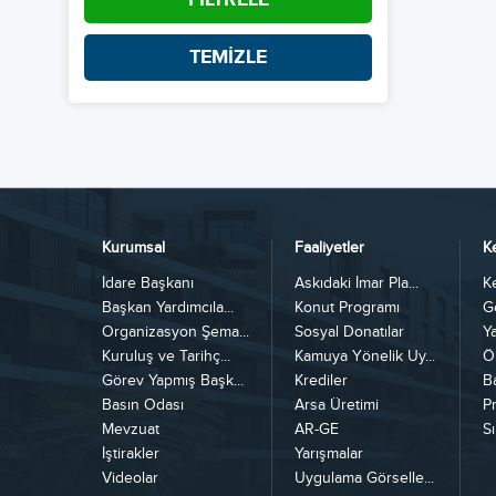
TEMİZLE
Kurumsal
Faaliyetler
K
İdare Başkanı
Askıdaki İmar Pla...
K
Başkan Yardımcıla...
Konut Programı
G
Organizasyon Şema...
Sosyal Donatılar
Y
Kuruluş ve Tarihç...
Kamuya Yönelik Uy...
Ö
Görev Yapmış Başk...
Krediler
B
Basın Odası
Arsa Üretimi
Pr
Mevzuat
AR-GE
Sı
İştirakler
Yarışmalar
Videolar
Uygulama Görselle...