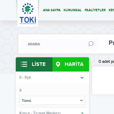
ANA SAYFA
KURUMSAL
FAALİYETLER
KE
P
0 adet pr
LİSTE
HARİTA
İl - İlçe
İl
Tümü
Konut - Ticaret Merkezi