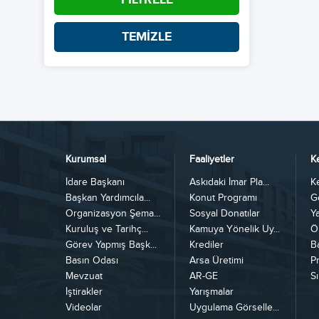
TEMİZLE
Kurumsal
Faaliyetler
K
İdare Başkanı
Askıdaki İmar Pla...
K
Başkan Yardımcıla...
Konut Programı
G
Organizasyon Şema...
Sosyal Donatılar
Y
Kuruluş ve Tarihç...
Kamuya Yönelik Uy...
Ö
Görev Yapmış Başk...
Krediler
B
Basın Odası
Arsa Üretimi
Pr
Mevzuat
AR-GE
Sı
İştirakler
Yarışmalar
Videolar
Uygulama Görselle...