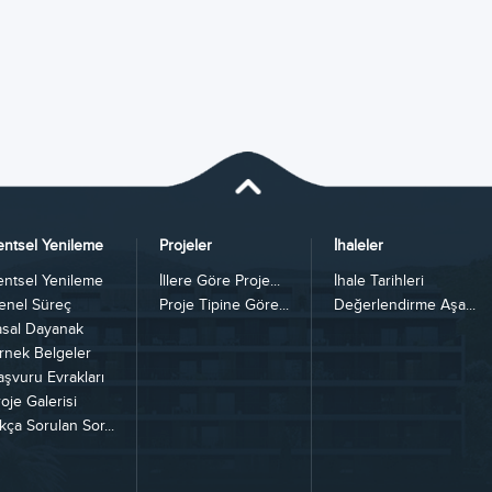
entsel Yenileme
Projeler
İhaleler
entsel Yenileme
İllere Göre Proje...
İhale Tarihleri
enel Süreç
Proje Tipine Göre...
Değerlendirme Aşa...
asal Dayanak
rnek Belgeler
aşvuru Evrakları
oje Galerisi
kça Sorulan Sor...