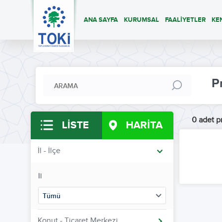
ANA SAYFA
KURUMSAL
FAALİYETLER
KE
P
0 adet pr
LİSTE
HARİTA
İl - İlçe
İl
Tümü
Konut - Ticaret Merkezi