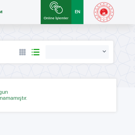
İM
EN
Online İşlemler
ygun
namamıştır.