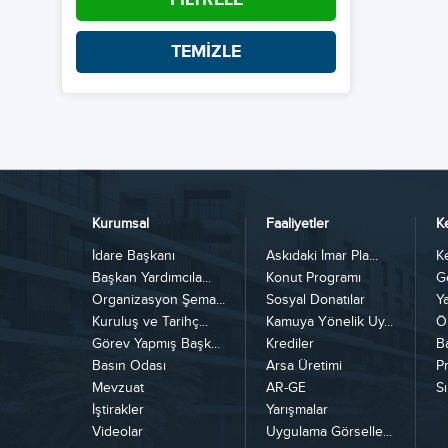
TEMİZLE
Kurumsal
Faaliyetler
K
İdare Başkanı
Askıdaki İmar Pla...
K
Başkan Yardımcıla...
Konut Programı
G
Organizasyon Şema...
Sosyal Donatılar
Y
Kuruluş ve Tarihç...
Kamuya Yönelik Uy...
Ö
Görev Yapmış Başk...
Krediler
B
Basın Odası
Arsa Üretimi
Pr
Mevzuat
AR-GE
Sı
İştirakler
Yarışmalar
Videolar
Uygulama Görselle...