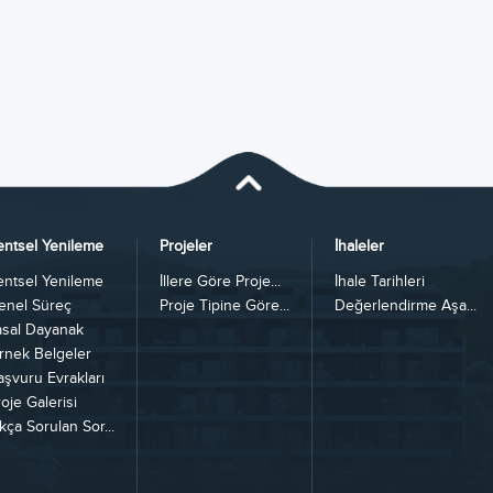
entsel Yenileme
Projeler
İhaleler
entsel Yenileme
İllere Göre Proje...
İhale Tarihleri
enel Süreç
Proje Tipine Göre...
Değerlendirme Aşa...
asal Dayanak
rnek Belgeler
aşvuru Evrakları
oje Galerisi
kça Sorulan Sor...