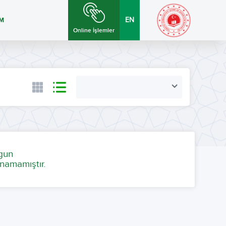
İM
EN
Online İşlemler
ygun
namamıştır.