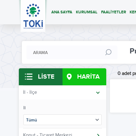
ANA SAYFA
KURUMSAL
FAALİYETLER
KE
P
0 adet pr
LİSTE
HARİTA
İl - İlçe
İl
Tümü
Konut - Ticaret Merkezi