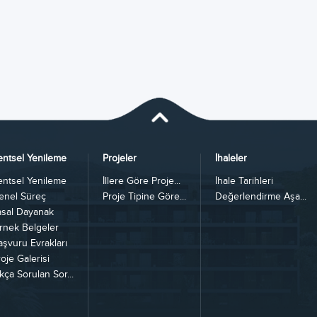
entsel Yenileme
Projeler
İhaleler
entsel Yenileme
İllere Göre Proje...
İhale Tarihleri
enel Süreç
Proje Tipine Göre...
Değerlendirme Aşa...
asal Dayanak
rnek Belgeler
aşvuru Evrakları
oje Galerisi
kça Sorulan Sor...