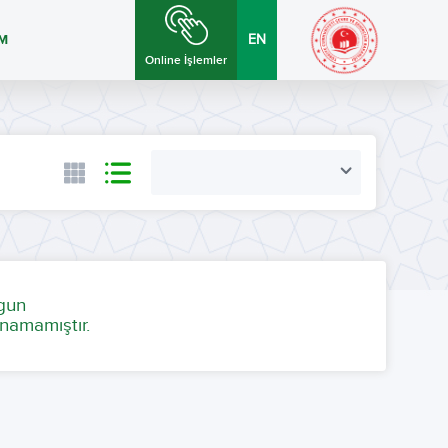
İM
EN
Online İşlemler
ygun
namamıştır.