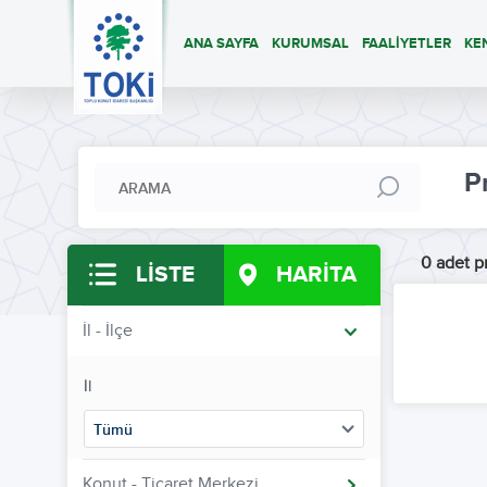
ANA SAYFA
KURUMSAL
FAALİYETLER
KE
P
0 adet pr
LİSTE
HARİTA
İl - İlçe
İl
Tümü
Konut - Ticaret Merkezi