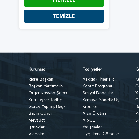
TEMİZLE
Kurumsal
Faaliyetler
K
İdare Başkanı
Askıdaki İmar Pla...
K
Başkan Yardımcıla...
Konut Programı
G
Organizasyon Şema...
Sosyal Donatılar
Y
Kuruluş ve Tarihç...
Kamuya Yönelik Uy...
Ö
Görev Yapmış Başk...
Krediler
B
Basın Odası
Arsa Üretimi
Pr
Mevzuat
AR-GE
Sı
İştirakler
Yarışmalar
Videolar
Uygulama Görselle...