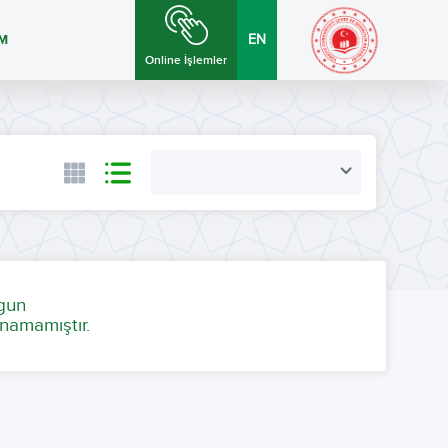
İM
EN
Online İşlemler
ygun
namamıştır.