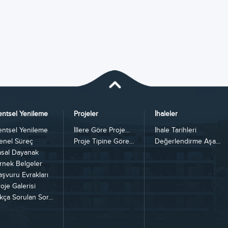
entsel Yenileme
Projeler
İhaleler
entsel Yenileme
İllere Göre Proje...
İhale Tarihleri
enel Süreç
Proje Tipine Göre...
Değerlendirme Aşa...
asal Dayanak
rnek Belgeler
aşvuru Evrakları
oje Galerisi
kça Sorulan Sor...