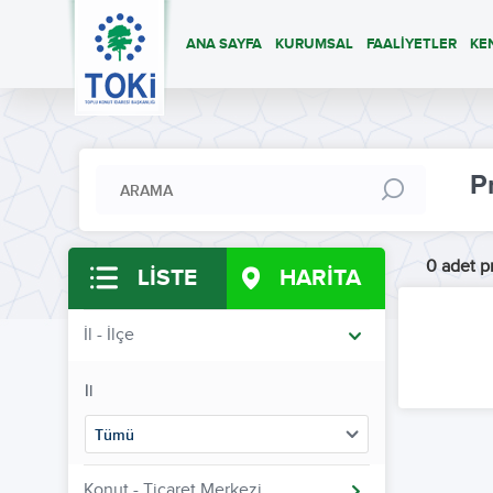
ANA SAYFA
KURUMSAL
FAALİYETLER
KE
P
0 adet pr
LİSTE
HARİTA
İl - İlçe
İl
Tümü
Konut - Ticaret Merkezi