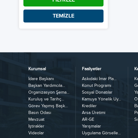
TEMİZLE
Kurumsal
Faaliyetler
K
İdare Başkanı
Askıdaki İmar Pla...
K
Başkan Yardımcıla...
Konut Programı
G
Organizasyon Şema...
Sosyal Donatılar
Y
Kuruluş ve Tarihç...
Kamuya Yönelik Uy...
Ö
Görev Yapmış Başk...
Krediler
B
Basın Odası
Arsa Üretimi
Pr
Mevzuat
AR-GE
Sı
İştirakler
Yarışmalar
Videolar
Uygulama Görselle...