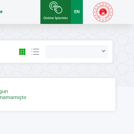
İM
EN
Online İşlemler
ygun
namamıştır.