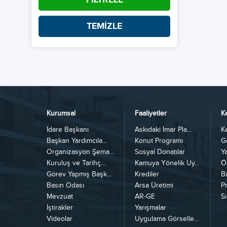
TEMİZLE
Kurumsal
Faaliyetler
K
İdare Başkanı
Askıdaki İmar Pla...
K
Başkan Yardımcıla...
Konut Programı
G
Organizasyon Şema...
Sosyal Donatılar
Y
Kuruluş ve Tarihç...
Kamuya Yönelik Uy...
Ö
Görev Yapmış Başk...
Krediler
B
Basın Odası
Arsa Üretimi
Pr
Mevzuat
AR-GE
Sı
İştirakler
Yarışmalar
Videolar
Uygulama Görselle...