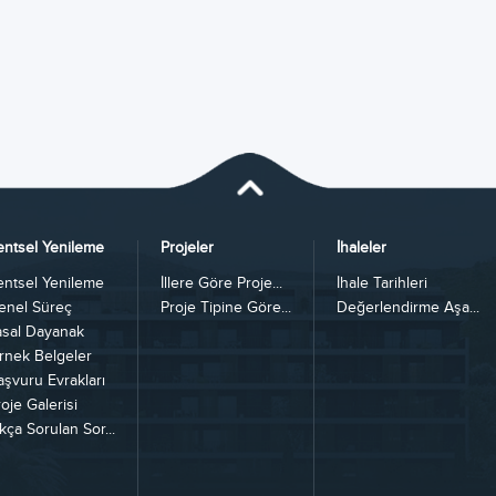
entsel Yenileme
Projeler
İhaleler
entsel Yenileme
İllere Göre Proje...
İhale Tarihleri
enel Süreç
Proje Tipine Göre...
Değerlendirme Aşa...
asal Dayanak
rnek Belgeler
aşvuru Evrakları
oje Galerisi
kça Sorulan Sor...