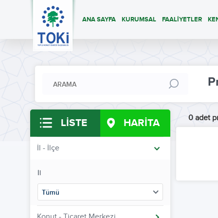
ANA SAYFA
KURUMSAL
FAALİYETLER
KE
P
0 adet pr
LİSTE
HARİTA
İl - İlçe
İl
Tümü
Konut - Ticaret Merkezi