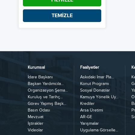
TEMİZLE
Kurumsal
Faaliyetler
K
İdare Başkanı
Askıdaki İmar Pla...
K
Başkan Yardımcıla...
Konut Programı
G
Organizasyon Şema...
Sosyal Donatılar
Y
Kuruluş ve Tarihç...
Kamuya Yönelik Uy...
Ö
Görev Yapmış Başk...
Krediler
B
Basın Odası
Arsa Üretimi
Pr
Mevzuat
AR-GE
Sı
İştirakler
Yarışmalar
Videolar
Uygulama Görselle...