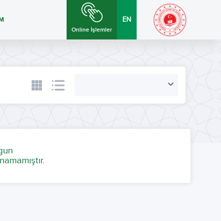
İM
EN
Online İşlemler
ygun
namamıştır.