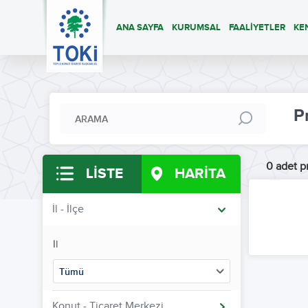
ANA SAYFA
KURUMSAL
FAALİYETLER
KE
P
0 adet pr
LİSTE
HARİTA
İl - İlçe
İl
Tümü
Konut - Ticaret Merkezi