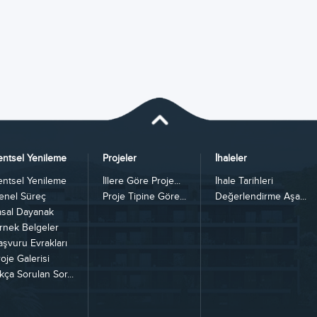
entsel Yenileme
Projeler
İhaleler
entsel Yenileme
İllere Göre Proje...
İhale Tarihleri
enel Süreç
Proje Tipine Göre...
Değerlendirme Aşa...
asal Dayanak
rnek Belgeler
aşvuru Evrakları
oje Galerisi
kça Sorulan Sor...