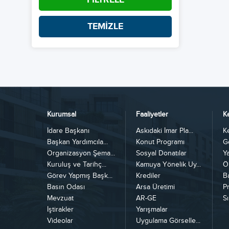
TEMİZLE
Kurumsal
Faaliyetler
K
İdare Başkanı
Askıdaki İmar Pla...
K
Başkan Yardımcıla...
Konut Programı
G
Organizasyon Şema...
Sosyal Donatılar
Y
Kuruluş ve Tarihç...
Kamuya Yönelik Uy...
Ö
Görev Yapmış Başk...
Krediler
B
Basın Odası
Arsa Üretimi
Pr
Mevzuat
AR-GE
Sı
İştirakler
Yarışmalar
Videolar
Uygulama Görselle...