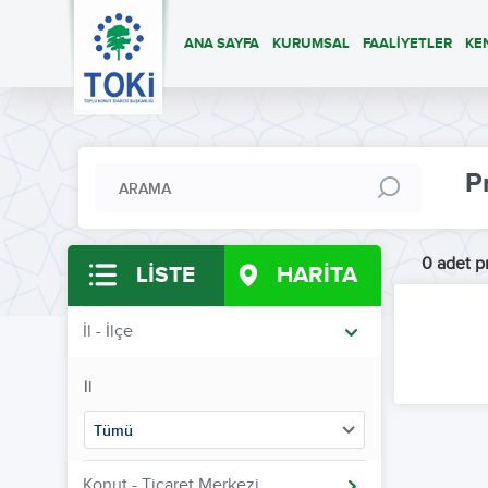
ANA SAYFA
KURUMSAL
FAALİYETLER
KE
P
0 adet pr
LİSTE
HARİTA
İl - İlçe
İl
Tümü
Konut - Ticaret Merkezi