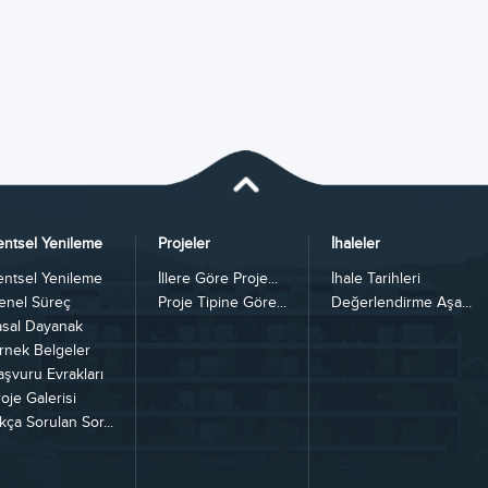
entsel Yenileme
Projeler
İhaleler
entsel Yenileme
İllere Göre Proje...
İhale Tarihleri
enel Süreç
Proje Tipine Göre...
Değerlendirme Aşa...
asal Dayanak
rnek Belgeler
aşvuru Evrakları
oje Galerisi
kça Sorulan Sor...