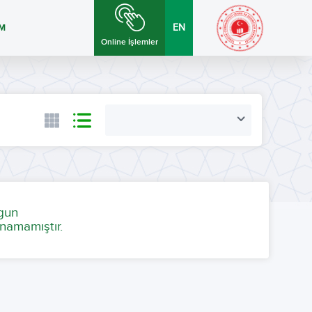
İM
EN
Online İşlemler
ygun
namamıştır.