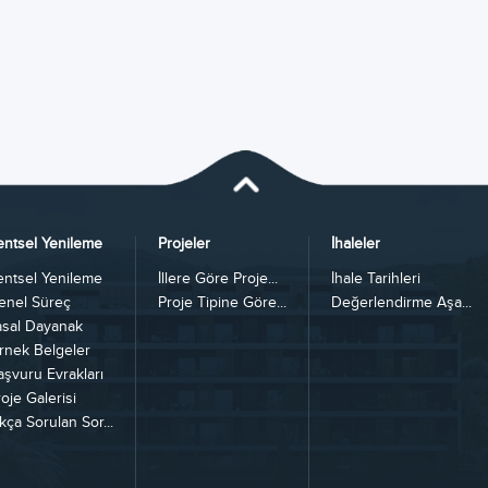
entsel Yenileme
Projeler
İhaleler
entsel Yenileme
İllere Göre Proje...
İhale Tarihleri
enel Süreç
Proje Tipine Göre...
Değerlendirme Aşa...
asal Dayanak
rnek Belgeler
aşvuru Evrakları
oje Galerisi
kça Sorulan Sor...