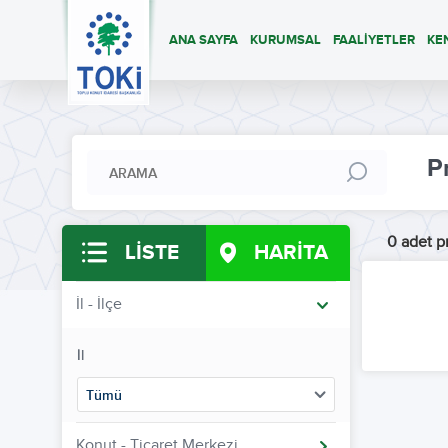
ANA SAYFA
KURUMSAL
FAALİYETLER
KE
P
0 adet pr
LİSTE
HARİTA
İl - İlçe
İl
Tümü
Konut - Ticaret Merkezi