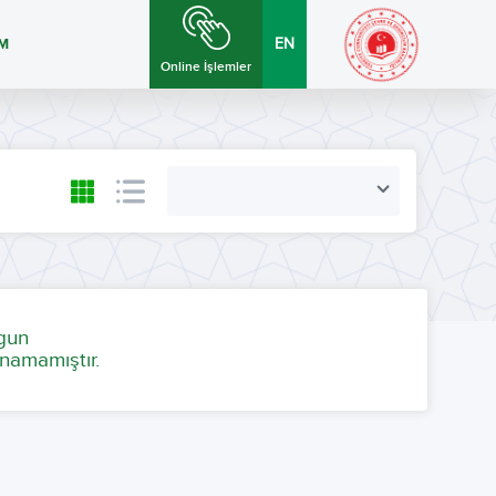
İM
EN
Online İşlemler
ygun
namamıştır.