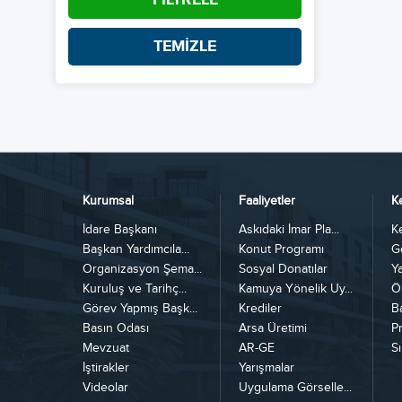
TEMİZLE
Kurumsal
Faaliyetler
K
İdare Başkanı
Askıdaki İmar Pla...
K
Başkan Yardımcıla...
Konut Programı
G
Organizasyon Şema...
Sosyal Donatılar
Y
Kuruluş ve Tarihç...
Kamuya Yönelik Uy...
Ö
Görev Yapmış Başk...
Krediler
B
Basın Odası
Arsa Üretimi
Pr
Mevzuat
AR-GE
Sı
İştirakler
Yarışmalar
Videolar
Uygulama Görselle...