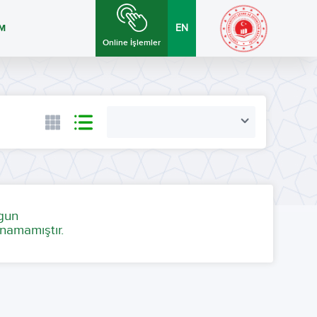
İM
EN
Online İşlemler
ygun
namamıştır.