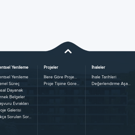
entsel Yenileme
Projeler
İhaleler
entsel Yenileme
İllere Göre Proje...
İhale Tarihleri
enel Süreç
Proje Tipine Göre...
Değerlendirme Aşa...
asal Dayanak
rnek Belgeler
aşvuru Evrakları
oje Galerisi
kça Sorulan Sor...