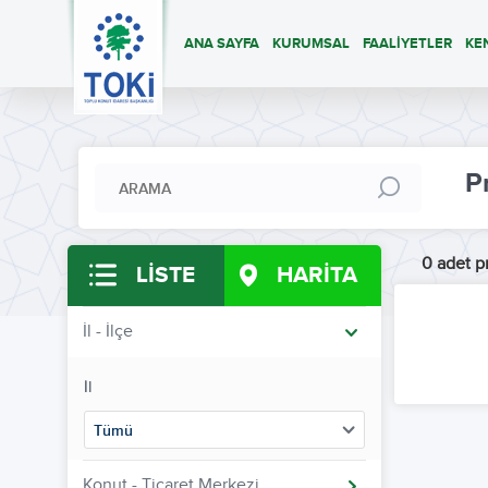
ANA SAYFA
KURUMSAL
FAALİYETLER
KE
P
0 adet pr
LİSTE
HARİTA
İl - İlçe
İl
Tümü
Konut - Ticaret Merkezi