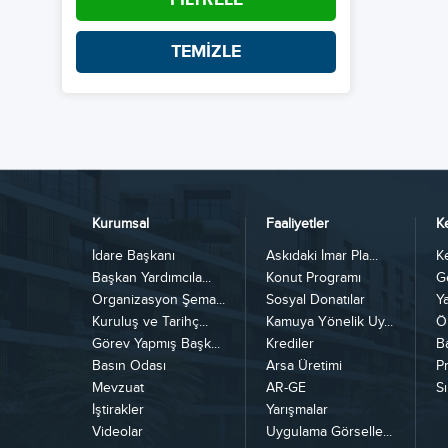
TEMİZLE
Kurumsal
Faaliyetler
K
İdare Başkanı
Askıdaki İmar Pla...
K
Başkan Yardımcıla...
Konut Programı
G
Organizasyon Şema...
Sosyal Donatılar
Y
Kuruluş ve Tarihç...
Kamuya Yönelik Uy...
Ö
Görev Yapmış Başk...
Krediler
B
Basın Odası
Arsa Üretimi
Pr
Mevzuat
AR-GE
Sı
İştirakler
Yarışmalar
Videolar
Uygulama Görselle...