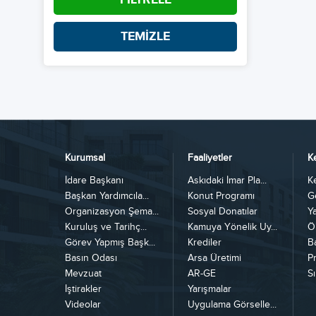
TEMİZLE
Kurumsal
Faaliyetler
K
İdare Başkanı
Askıdaki İmar Pla...
K
Başkan Yardımcıla...
Konut Programı
G
Organizasyon Şema...
Sosyal Donatılar
Y
Kuruluş ve Tarihç...
Kamuya Yönelik Uy...
Ö
Görev Yapmış Başk...
Krediler
B
Basın Odası
Arsa Üretimi
Pr
Mevzuat
AR-GE
Sı
İştirakler
Yarışmalar
Videolar
Uygulama Görselle...