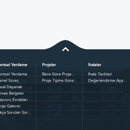
entsel Yenileme
Projeler
İhaleler
entsel Yenileme
İllere Göre Proje...
İhale Tarihleri
enel Süreç
Proje Tipine Göre...
Değerlendirme Aşa...
asal Dayanak
rnek Belgeler
aşvuru Evrakları
oje Galerisi
kça Sorulan Sor...