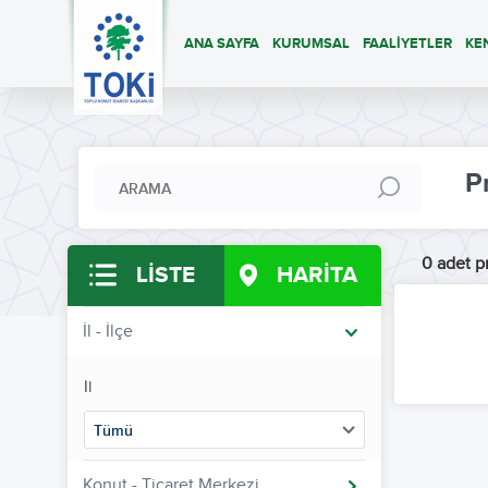
ANA SAYFA
KURUMSAL
FAALİYETLER
KE
P
0 adet pr
LİSTE
HARİTA
İl - İlçe
İl
Tümü
Konut - Ticaret Merkezi