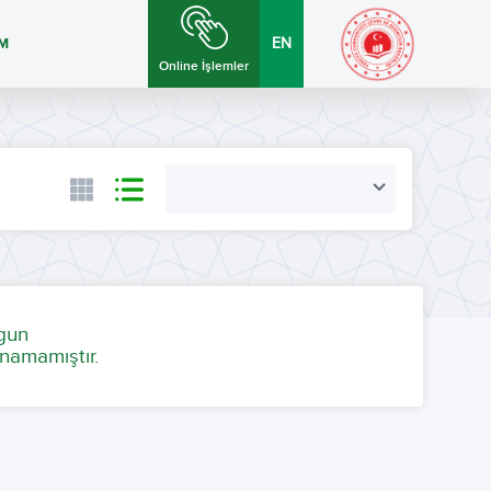
İM
EN
Online İşlemler
ygun
namamıştır.