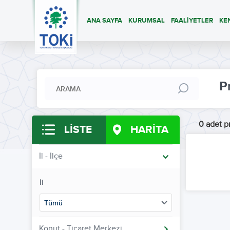
ANA SAYFA
KURUMSAL
FAALİYETLER
KE
P
0 adet pr
LİSTE
HARİTA
İl - İlçe
İl
Tümü
Konut - Ticaret Merkezi