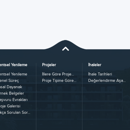
entsel Yenileme
Projeler
İhaleler
entsel Yenileme
İllere Göre Proje...
İhale Tarihleri
enel Süreç
Proje Tipine Göre...
Değerlendirme Aşa...
asal Dayanak
rnek Belgeler
aşvuru Evrakları
oje Galerisi
kça Sorulan Sor...