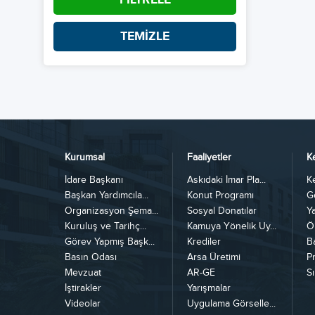
TEMİZLE
Kurumsal
Faaliyetler
K
İdare Başkanı
Askıdaki İmar Pla...
K
Başkan Yardımcıla...
Konut Programı
G
Organizasyon Şema...
Sosyal Donatılar
Y
Kuruluş ve Tarihç...
Kamuya Yönelik Uy...
Ö
Görev Yapmış Başk...
Krediler
B
Basın Odası
Arsa Üretimi
Pr
Mevzuat
AR-GE
Sı
İştirakler
Yarışmalar
Videolar
Uygulama Görselle...