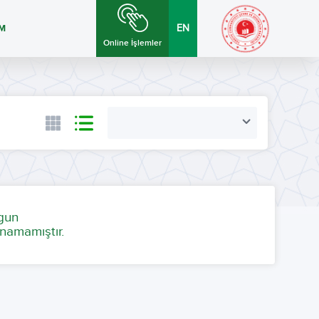
İM
EN
Online İşlemler
ygun
namamıştır.