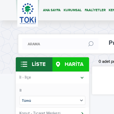
ANA SAYFA
KURUMSAL
FAALİYETLER
KE
P
0 adet pr
LİSTE
HARİTA
İl - İlçe
İl
Tümü
Konut - Ticaret Merkezi