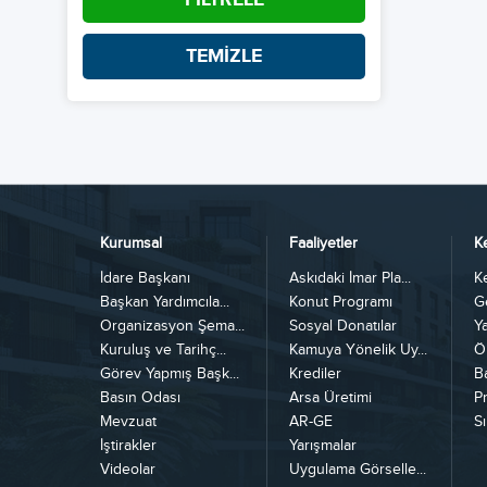
TEMİZLE
Kurumsal
Faaliyetler
K
İdare Başkanı
Askıdaki İmar Pla...
K
Başkan Yardımcıla...
Konut Programı
G
Organizasyon Şema...
Sosyal Donatılar
Y
Kuruluş ve Tarihç...
Kamuya Yönelik Uy...
Ö
Görev Yapmış Başk...
Krediler
B
Basın Odası
Arsa Üretimi
Pr
Mevzuat
AR-GE
Sı
İştirakler
Yarışmalar
Videolar
Uygulama Görselle...