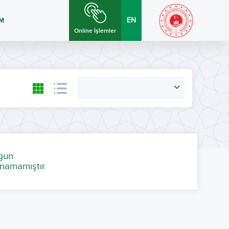
İM
EN
Online İşlemler
ygun
namamıştır.