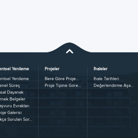
entsel Yenileme
Projeler
İhaleler
entsel Yenileme
İllere Göre Proje...
İhale Tarihleri
enel Süreç
Proje Tipine Göre...
Değerlendirme Aşa...
asal Dayanak
rnek Belgeler
aşvuru Evrakları
oje Galerisi
kça Sorulan Sor...