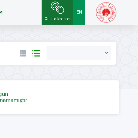
İM
EN
Online İşlemler
ygun
namamıştır.