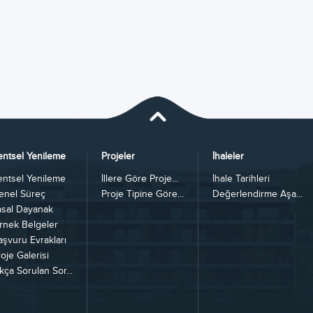
entsel Yenileme
Projeler
İhaleler
entsel Yenileme
İllere Göre Proje...
İhale Tarihleri
enel Süreç
Proje Tipine Göre...
Değerlendirme Aşa...
asal Dayanak
rnek Belgeler
aşvuru Evrakları
oje Galerisi
kça Sorulan Sor...