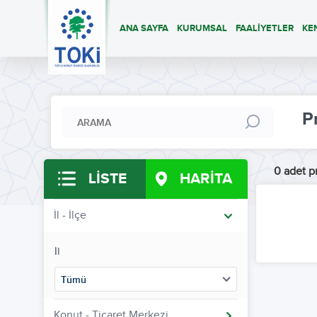
ANA SAYFA
KURUMSAL
FAALİYETLER
KE
P
0 adet pr
LİSTE
HARİTA
İl - İlçe
İl
Tümü
Konut - Ticaret Merkezi