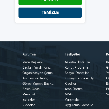
TEMİZLE
Kurumsal
Faaliyetler
K
İdare Başkanı
Askıdaki İmar Pla...
K
Başkan Yardımcıla...
Konut Programı
G
Organizasyon Şema...
Sosyal Donatılar
Y
Kuruluş ve Tarihç...
Kamuya Yönelik Uy...
Ö
Görev Yapmış Başk...
Krediler
B
Basın Odası
Arsa Üretimi
Pr
Mevzuat
AR-GE
Sı
İştirakler
Yarışmalar
Videolar
Uygulama Görselle...