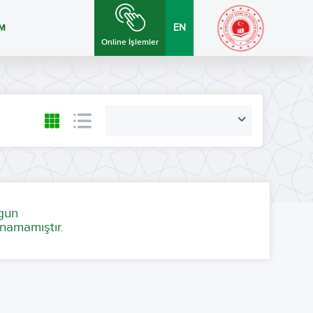
İM
EN
Online İşlemler
ygun
namamıştır.