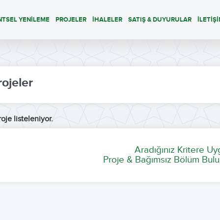
NTSEL YENİLEME
PROJELER
İHALELER
SATIŞ & DUYURULAR
İLETİŞ
rojeler
oje listeleniyor.
Aradığınız Kritere U
Proje & Bağımsız Bölüm Bulu