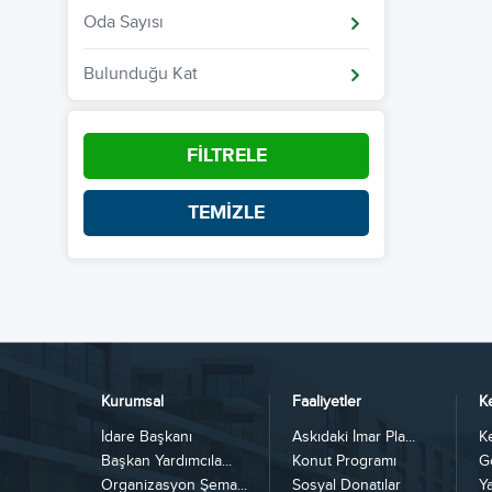
Oda Sayısı
Bulunduğu Kat
FİLTRELE
TEMİZLE
Kurumsal
Faaliyetler
K
İdare Başkanı
Askıdaki İmar Pla...
K
Başkan Yardımcıla...
Konut Programı
G
Organizasyon Şema...
Sosyal Donatılar
Y