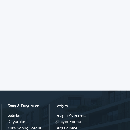
Satış & Duyurular
İletişim
Satışlar
İletişim Adresler...
Duyurular
Şikayet Formu
Kura Sonuç Sorgul...
Bilgi Edinme