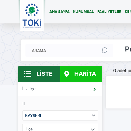
ANA SAYFA
KURUMSAL
FAALİYETLER
KE
P
0 adet pr
LİSTE
HARİTA
İl - İlçe
İl
KAYSERİ
İlçe