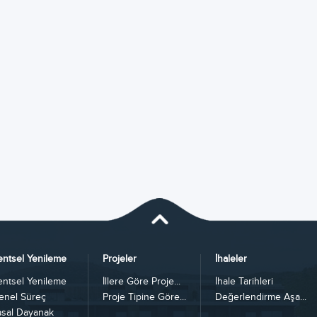
entsel Yenileme
Projeler
İhaleler
entsel Yenileme
İllere Göre Proje...
İhale Tarihleri
enel Süreç
Proje Tipine Göre...
Değerlendirme Aşa...
asal Dayanak