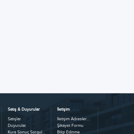
Satış & Duyurular
İletişim
Satışlar
İletişim Adresler...
Duyurular
Şikayet Formu
Kura Sonuç Sorgul...
Bilgi Edinme