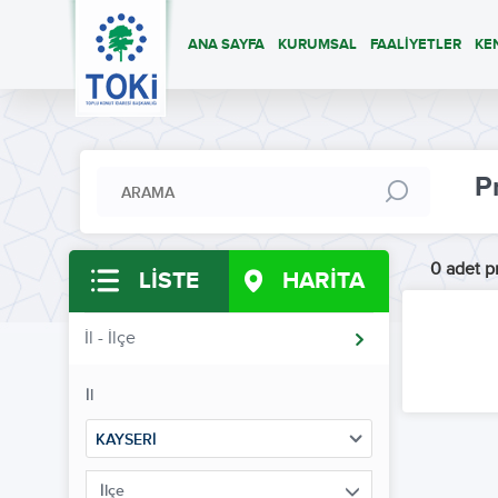
ANA SAYFA
KURUMSAL
FAALİYETLER
KE
P
0 adet pr
LİSTE
HARİTA
İl - İlçe
İl
KAYSERİ
İlçe