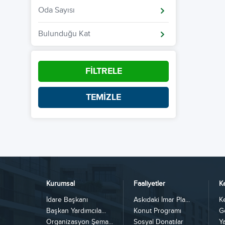
Oda Sayısı
Bulunduğu Kat
FİLTRELE
TEMİZLE
Kurumsal
Faaliyetler
K
İdare Başkanı
Askıdaki İmar Pla...
K
Başkan Yardımcıla...
Konut Programı
G
Organizasyon Şema...
Sosyal Donatılar
Y