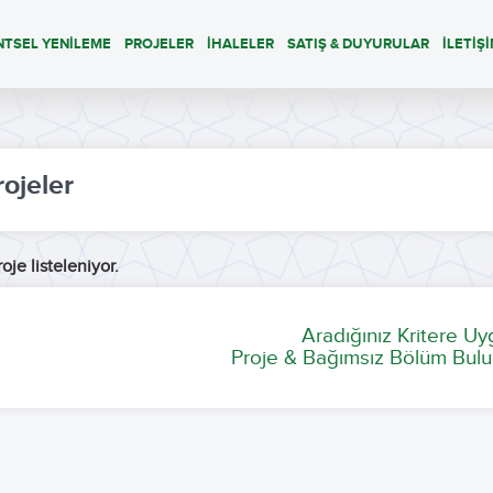
NTSEL YENİLEME
PROJELER
İHALELER
SATIŞ & DUYURULAR
İLETİŞ
rojeler
oje listeleniyor.
Aradığınız Kritere U
Proje & Bağımsız Bölüm Bulu