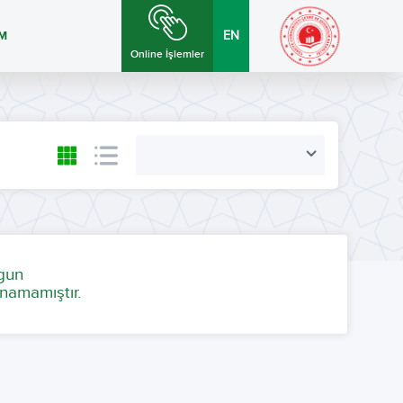
İM
EN
Online İşlemler
ygun
namamıştır.