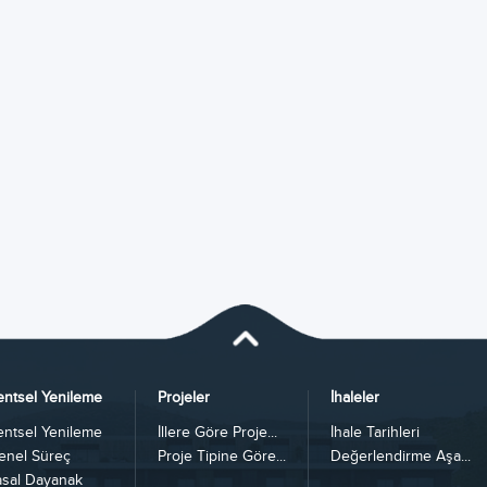
entsel Yenileme
Projeler
İhaleler
entsel Yenileme
İllere Göre Proje...
İhale Tarihleri
enel Süreç
Proje Tipine Göre...
Değerlendirme Aşa...
asal Dayanak