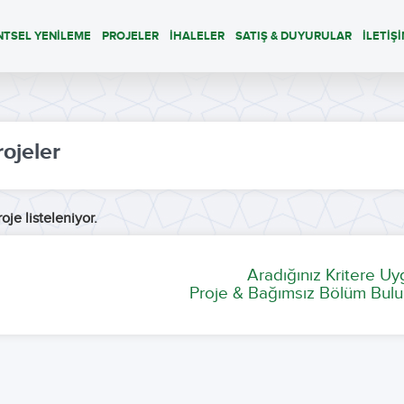
NTSEL YENİLEME
PROJELER
İHALELER
SATIŞ & DUYURULAR
İLETİŞ
rojeler
oje listeleniyor.
Aradığınız Kritere U
Proje & Bağımsız Bölüm Bulu