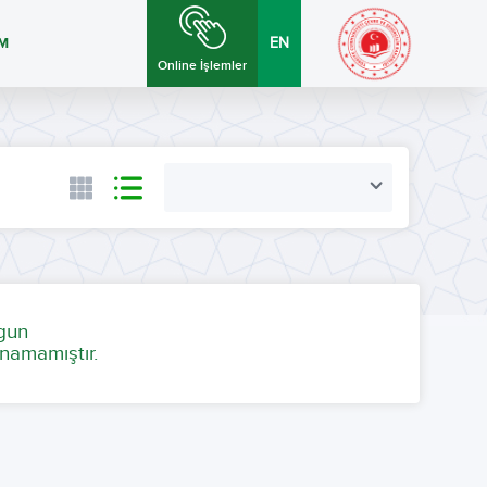
İM
EN
Online İşlemler
ygun
namamıştır.