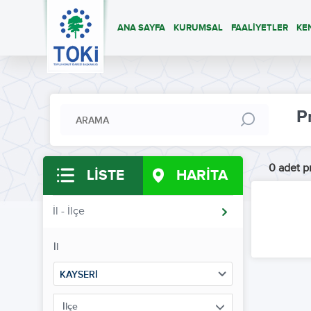
ANA SAYFA
KURUMSAL
FAALİYETLER
KE
P
0 adet pr
LİSTE
HARİTA
İl - İlçe
İl
KAYSERİ
İlçe