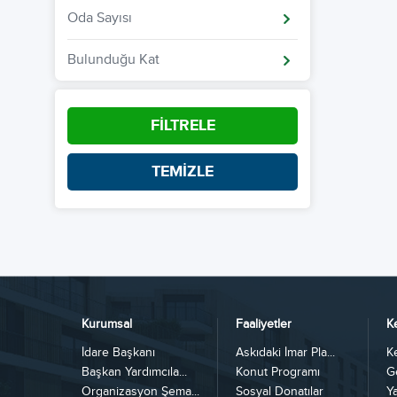
Oda Sayısı
Bulunduğu Kat
FİLTRELE
TEMİZLE
Kurumsal
Faaliyetler
K
İdare Başkanı
Askıdaki İmar Pla...
K
Başkan Yardımcıla...
Konut Programı
G
Organizasyon Şema...
Sosyal Donatılar
Y