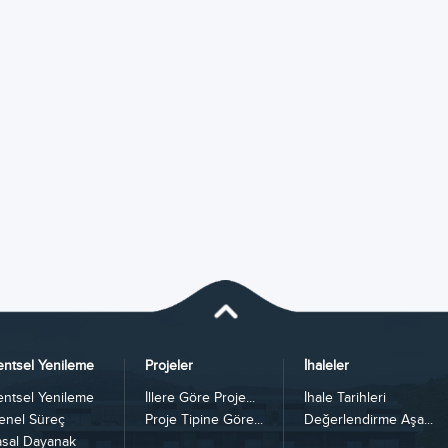
entsel Yenileme
Projeler
İhaleler
entsel Yenileme
İllere Göre Proje...
İhale Tarihleri
enel Süreç
Proje Tipine Göre...
Değerlendirme Aşa...
asal Dayanak