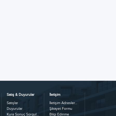
Satış & Duyurular
İletişim
Satışlar
İletişim Adresler...
Duyurular
Şikayet Formu
Kura Sonuç Sorgul...
Bilgi Edinme