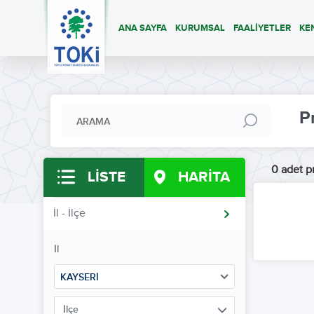
ANA SAYFA
KURUMSAL
FAALİYETLER
KE
P
0 adet pr
LİSTE
HARİTA
İl - İlçe
İl
KAYSERİ
İlçe