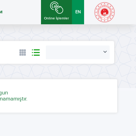
İM
EN
Online İşlemler
ygun
namamıştır.