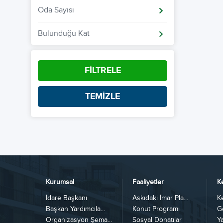
Oda Sayısı
Bulunduğu Kat
FİLTRELE
TEMİZLE
Kurumsal
Faaliyetler
K
İdare Başkanı
Askıdaki İmar Pla...
K
Başkan Yardımcıla...
Konut Programı
G
Organizasyon Şema...
Sosyal Donatılar
Y