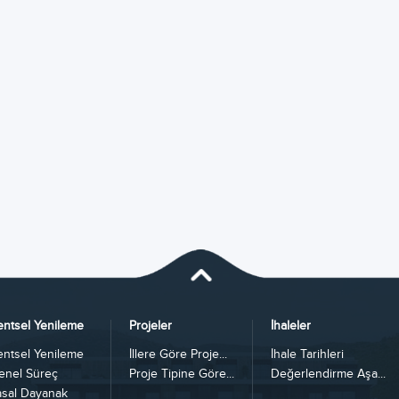
entsel Yenileme
Projeler
İhaleler
entsel Yenileme
İllere Göre Proje...
İhale Tarihleri
enel Süreç
Proje Tipine Göre...
Değerlendirme Aşa...
asal Dayanak