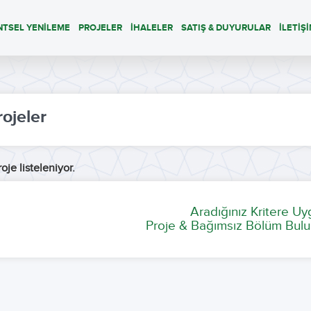
NTSEL YENİLEME
PROJELER
İHALELER
SATIŞ & DUYURULAR
İLETİŞ
rojeler
oje listeleniyor.
Aradığınız Kritere U
Proje & Bağımsız Bölüm Bulu