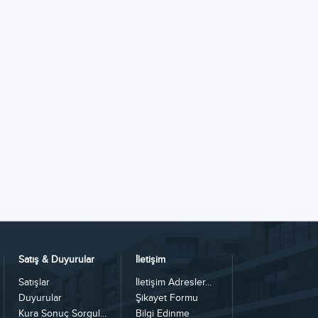
Satış & Duyurular
İletişim
Satışlar
İletişim Adresler...
Duyurular
Şikayet Formu
Kura Sonuç Sorgul...
Bilgi Edinme