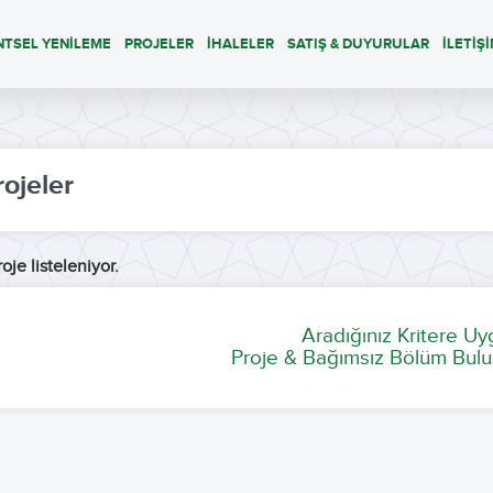
NTSEL YENİLEME
PROJELER
İHALELER
SATIŞ & DUYURULAR
İLETİŞ
rojeler
oje listeleniyor.
Aradığınız Kritere U
Proje & Bağımsız Bölüm Bulu