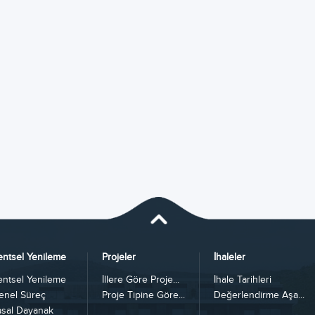
entsel Yenileme
Projeler
İhaleler
entsel Yenileme
İllere Göre Proje...
İhale Tarihleri
enel Süreç
Proje Tipine Göre...
Değerlendirme Aşa...
asal Dayanak