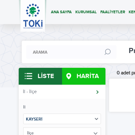
ANA SAYFA
KURUMSAL
FAALİYETLER
KE
P
0 adet pr
LİSTE
HARİTA
İl - İlçe
İl
KAYSERİ
İlçe