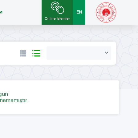
İM
EN
Online İşlemler
ygun
namamıştır.