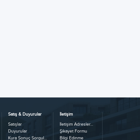
Satış & Duyurular
İletişim
Satışlar
İletişim Adresler...
Duyurular
Şikayet Formu
Kura Sonuç Sorgul...
Bilgi Edinme