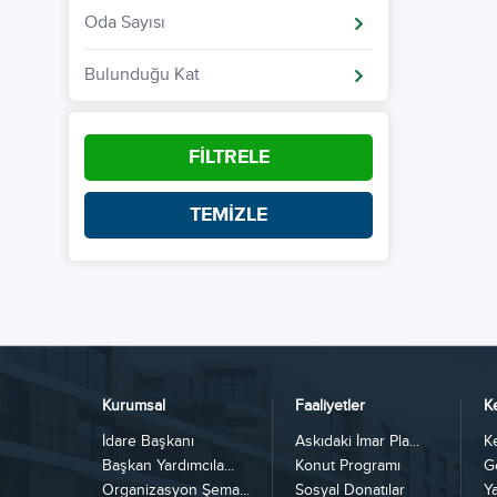
Oda Sayısı
Bulunduğu Kat
FİLTRELE
TEMİZLE
Kurumsal
Faaliyetler
K
İdare Başkanı
Askıdaki İmar Pla...
K
Başkan Yardımcıla...
Konut Programı
G
Organizasyon Şema...
Sosyal Donatılar
Y