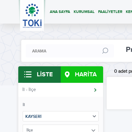
ANA SAYFA
KURUMSAL
FAALİYETLER
KE
P
0 adet pr
LİSTE
HARİTA
İl - İlçe
İl
KAYSERİ
İlçe