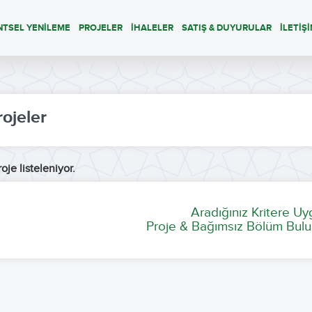
NTSEL YENİLEME
PROJELER
İHALELER
SATIŞ & DUYURULAR
İLETİŞ
rojeler
oje listeleniyor.
Aradığınız Kritere U
Proje & Bağımsız Bölüm Bulu