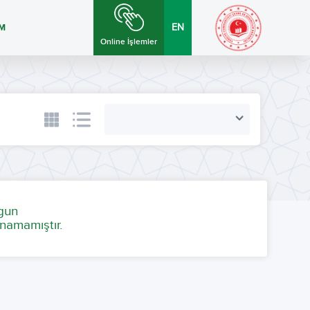
İM
EN
Online İşlemler
ygun
namamıştır.