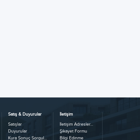
Satış & Duyurular
İletişim
Satışlar
İletişim Adresler...
Duyurular
Şikayet Formu
Kura Sonuç Sorgul...
Bilgi Edinme