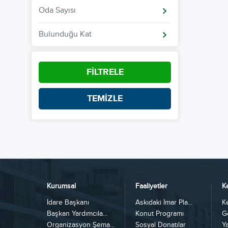
Oda Sayısı
Bulunduğu Kat
FİLTRELE
TEMİZLE
Kurumsal
Faaliyetler
K
İdare Başkanı
Askıdaki İmar Pla...
K
Başkan Yardımcıla...
Konut Programı
G
Organizasyon Şema...
Sosyal Donatılar
Y