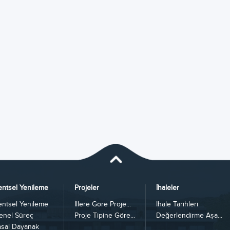
entsel Yenileme
Projeler
İhaleler
entsel Yenileme
İllere Göre Proje...
İhale Tarihleri
enel Süreç
Proje Tipine Göre...
Değerlendirme Aşa...
asal Dayanak