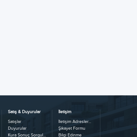
Satış & Duyurular
İletişim
Satışlar
İletişim Adresler...
Duyurular
Şikayet Formu
Kura Sonuç Sorgul...
Bilgi Edinme