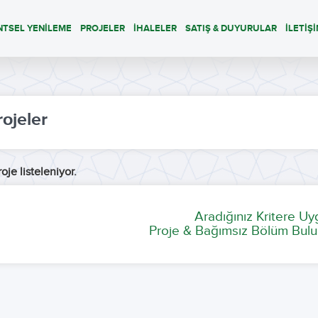
NTSEL YENİLEME
PROJELER
İHALELER
SATIŞ & DUYURULAR
İLETİŞ
rojeler
oje listeleniyor.
Aradığınız Kritere U
Proje & Bağımsız Bölüm Bulu