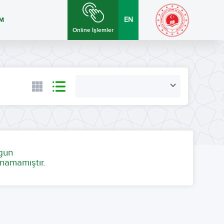
İM
EN
Online İşlemler
ygun
namamıştır.