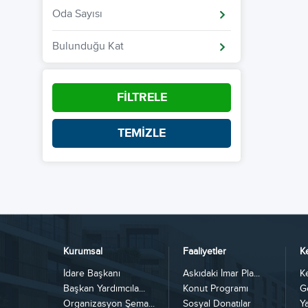
Oda Sayısı
Bulunduğu Kat
FİLTRELE
TEMİZLE
Kurumsal
Faaliyetler
K
İdare Başkanı
Askıdaki İmar Pla...
K
Başkan Yardımcıla...
Konut Programı
G
Organizasyon Şema...
Sosyal Donatılar
Y