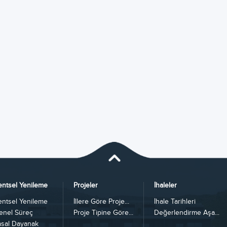
entsel Yenileme
Projeler
İhaleler
entsel Yenileme
İllere Göre Proje...
İhale Tarihleri
enel Süreç
Proje Tipine Göre...
Değerlendirme Aşa...
asal Dayanak