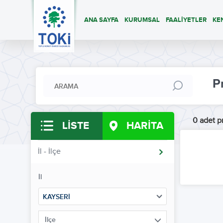
ANA SAYFA
KURUMSAL
FAALİYETLER
KE
P
0 adet pr
LİSTE
HARİTA
İl - İlçe
İl
KAYSERİ
İlçe