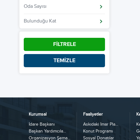
Oda Sayısı
Bulunduğu Kat
FİLTRELE
TEMİZLE
Kurumsal
Faaliyetler
K
İdare Başkanı
Askıdaki İmar Pla...
K
Başkan Yardımcıla...
Konut Programı
G
Organizasyon Şema...
Sosyal Donatılar
Y