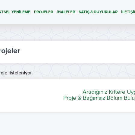
NTSEL YENİLEME
PROJELER
İHALELER
SATIŞ & DUYURULAR
İLETİŞ
rojeler
oje listeleniyor.
Aradığınız Kritere U
Proje & Bağımsız Bölüm Bulu