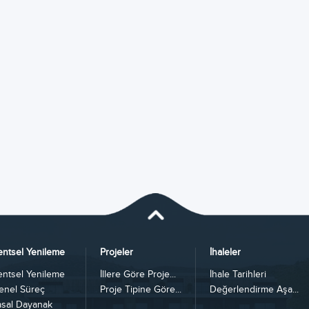
entsel Yenileme
Projeler
İhaleler
entsel Yenileme
İllere Göre Proje...
İhale Tarihleri
enel Süreç
Proje Tipine Göre...
Değerlendirme Aşa...
asal Dayanak