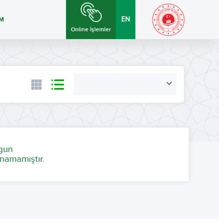
İM
EN
Online İşlemler
ygun
namamıştır.