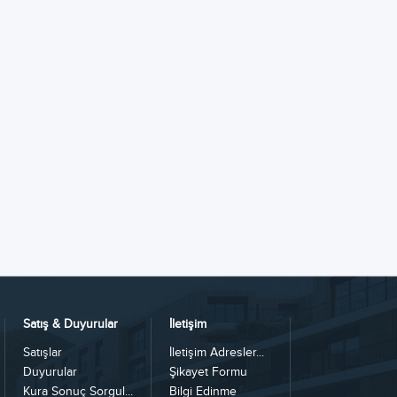
Satış & Duyurular
İletişim
Satışlar
İletişim Adresler...
Duyurular
Şikayet Formu
Kura Sonuç Sorgul...
Bilgi Edinme