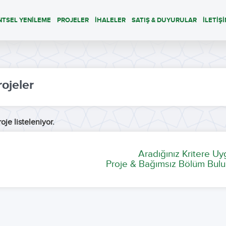
NTSEL YENİLEME
PROJELER
İHALELER
SATIŞ & DUYURULAR
İLETİŞ
rojeler
oje listeleniyor.
Aradığınız Kritere U
Proje & Bağımsız Bölüm Bulu