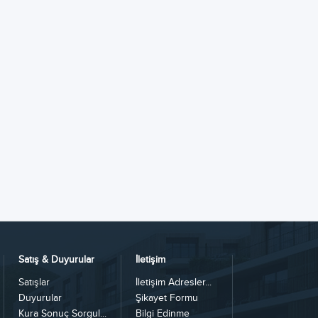
Satış & Duyurular
İletişim
Satışlar
İletişim Adresler...
Duyurular
Şikayet Formu
Kura Sonuç Sorgul...
Bilgi Edinme