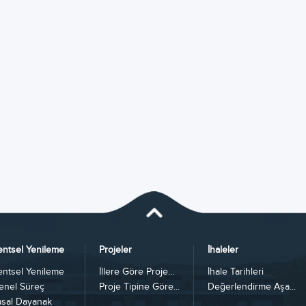
entsel Yenileme
Projeler
İhaleler
entsel Yenileme
İllere Göre Proje...
İhale Tarihleri
enel Süreç
Proje Tipine Göre...
Değerlendirme Aşa...
asal Dayanak