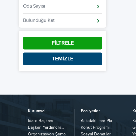
Oda Sayısı
Bulunduğu Kat
FİLTRELE
TEMİZLE
Kurumsal
Faaliyetler
K
İdare Başkanı
Askıdaki İmar Pla...
K
Başkan Yardımcıla...
Konut Programı
G
Organizasyon Şema...
Sosyal Donatılar
Y