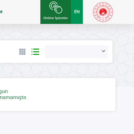
İM
EN
Online İşlemler
ygun
namamıştır.