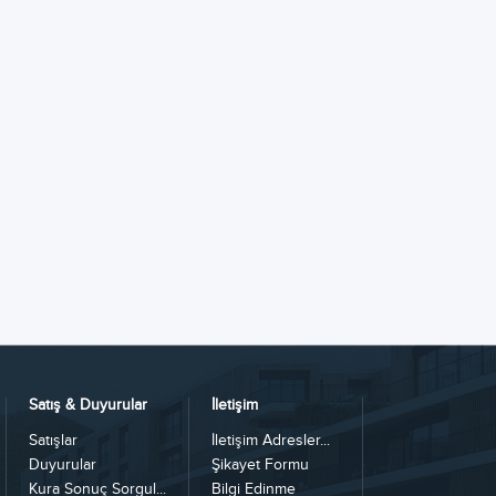
Satış & Duyurular
İletişim
Satışlar
İletişim Adresler...
Duyurular
Şikayet Formu
Kura Sonuç Sorgul...
Bilgi Edinme