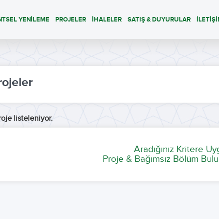
NTSEL YENİLEME
PROJELER
İHALELER
SATIŞ & DUYURULAR
İLETİŞ
rojeler
oje listeleniyor.
Aradığınız Kritere U
Proje & Bağımsız Bölüm Bulu