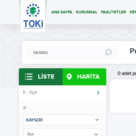
ANA SAYFA
KURUMSAL
FAALİYETLER
KE
P
0 adet pr
LİSTE
HARİTA
İl - İlçe
İl
KAYSERİ
İlçe