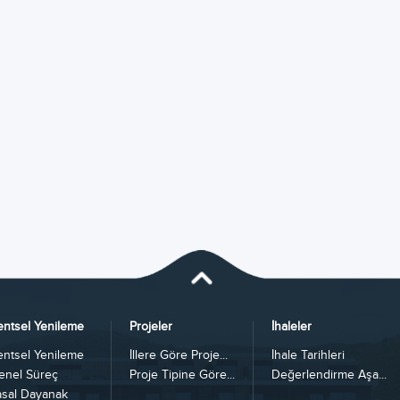
entsel Yenileme
Projeler
İhaleler
entsel Yenileme
İllere Göre Proje...
İhale Tarihleri
enel Süreç
Proje Tipine Göre...
Değerlendirme Aşa...
asal Dayanak