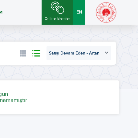
İM
EN
Online İşlemler
Satışı Devam Eden - Artan
ygun
namamıştır.