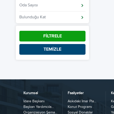
Oda Sayısı
Bulunduğu Kat
FİLTRELE
TEMİZLE
Kurumsal
Faaliyetler
K
İdare Başkanı
Askıdaki İmar Pla...
K
Başkan Yardımcıla...
Konut Programı
G
Organizasyon Şema...
Sosyal Donatılar
Y