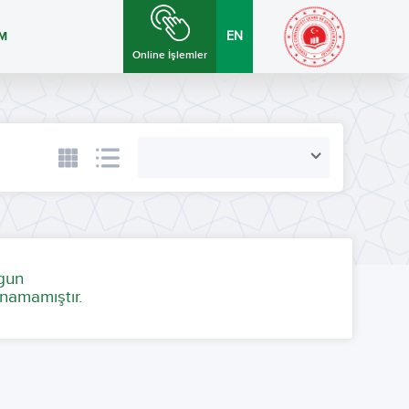
İM
EN
Online İşlemler
ygun
namamıştır.