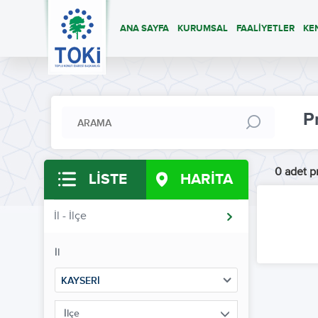
ANA SAYFA
KURUMSAL
FAALİYETLER
KE
P
0 adet pr
LİSTE
HARİTA
İl - İlçe
İl
KAYSERİ
İlçe