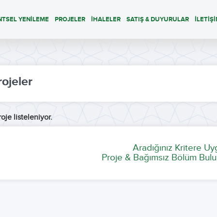
NTSEL YENİLEME
PROJELER
İHALELER
SATIŞ & DUYURULAR
İLETİŞ
rojeler
oje listeleniyor.
Aradığınız Kritere U
Proje & Bağımsız Bölüm Bulu