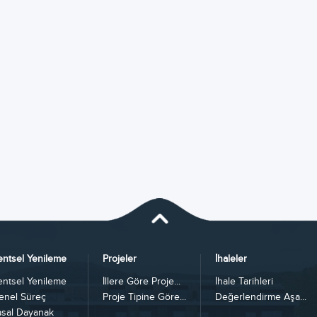
entsel Yenileme
Projeler
İhaleler
entsel Yenileme
İllere Göre Proje...
İhale Tarihleri
enel Süreç
Proje Tipine Göre...
Değerlendirme Aşa...
asal Dayanak