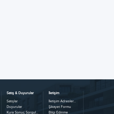
Satış & Duyurular
İletişim
Satışlar
İletişim Adresler...
Duyurular
Şikayet Formu
Kura Sonuç Sorgul...
Bilgi Edinme