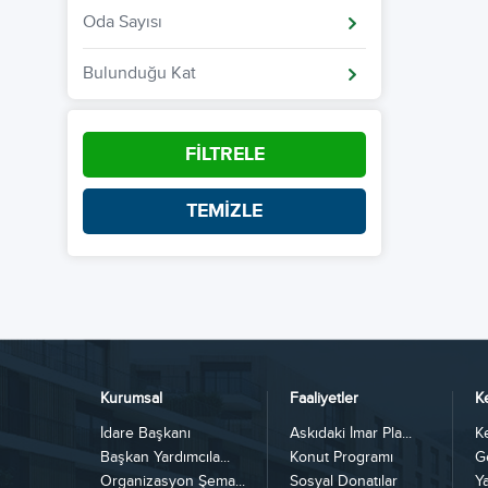
Oda Sayısı
Bulunduğu Kat
FİLTRELE
TEMİZLE
Kurumsal
Faaliyetler
K
İdare Başkanı
Askıdaki İmar Pla...
K
Başkan Yardımcıla...
Konut Programı
G
Organizasyon Şema...
Sosyal Donatılar
Y