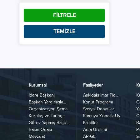
FİLTRELE
TEMİZLE
Kurumsal
Faaliyetler
K
İdare Başkanı
Askıdaki İmar Pla...
K
Başkan Yardımcıla...
Konut Programı
G
Organizasyon Şema...
Sosyal Donatılar
Y
Kuruluş ve Tarihç...
Kamuya Yönelik Uy...
Ö
Görev Yapmış Başk...
Krediler
B
Basın Odası
Arsa Üretimi
Pr
Mevzuat
AR-GE
Sı