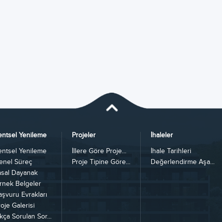
entsel Yenileme
Projeler
İhaleler
entsel Yenileme
İllere Göre Proje...
İhale Tarihleri
enel Süreç
Proje Tipine Göre...
Değerlendirme Aşa...
asal Dayanak
rnek Belgeler
aşvuru Evrakları
oje Galerisi
kça Sorulan Sor...