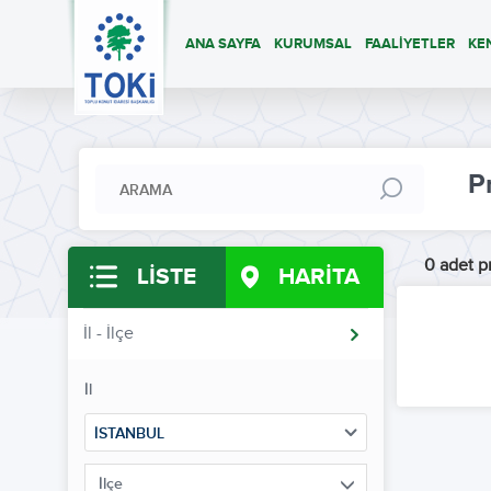
ANA SAYFA
KURUMSAL
FAALİYETLER
KE
P
0 adet pr
LİSTE
HARİTA
İl - İlçe
İl
İSTANBUL
İlçe