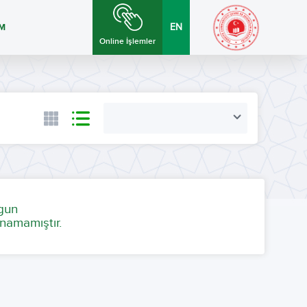
İM
EN
Online İşlemler
ygun
namamıştır.