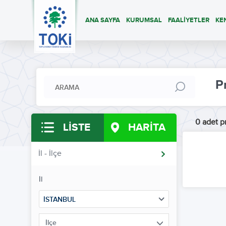
ANA SAYFA
KURUMSAL
FAALİYETLER
KE
P
0 adet pr
LİSTE
HARİTA
İl - İlçe
İl
İSTANBUL
İlçe