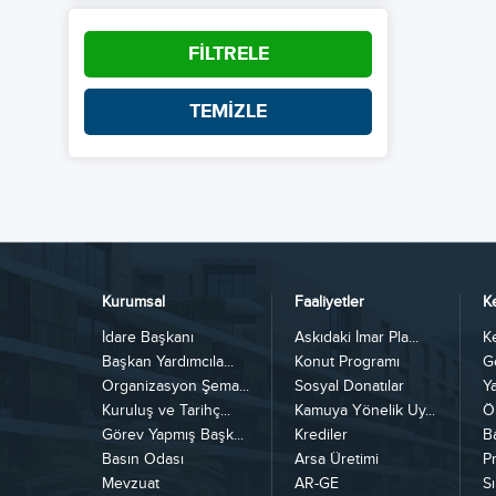
FİLTRELE
TEMİZLE
Kurumsal
Faaliyetler
K
İdare Başkanı
Askıdaki İmar Pla...
K
Başkan Yardımcıla...
Konut Programı
G
Organizasyon Şema...
Sosyal Donatılar
Y
Kuruluş ve Tarihç...
Kamuya Yönelik Uy...
Ö
Görev Yapmış Başk...
Krediler
B
Basın Odası
Arsa Üretimi
Pr
Mevzuat
AR-GE
Sı