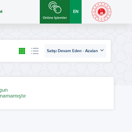
İM
EN
Online İşlemler
Satışı Devam Eden - Azalan
ygun
namamıştır.