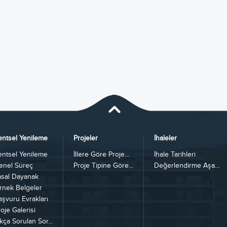
entsel Yenileme
Projeler
İhaleler
entsel Yenileme
İllere Göre Proje...
İhale Tarihleri
enel Süreç
Proje Tipine Göre...
Değerlendirme Aşa...
asal Dayanak
rnek Belgeler
aşvuru Evrakları
oje Galerisi
kça Sorulan Sor...